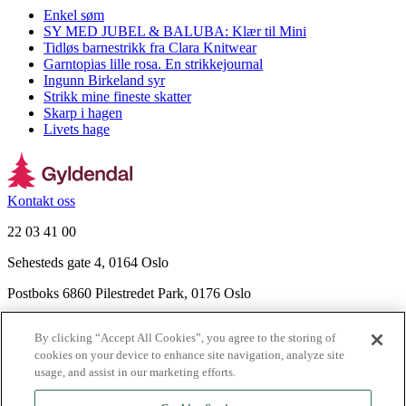
Enkel søm
SY MED JUBEL & BALUBA: Klær til Mini
Tidløs barnestrikk fra Clara Knitwear
Garntopias lille rosa. En strikkejournal
Ingunn Birkeland syr
Strikk mine fineste skatter
Skarp i hagen
Livets hage
Kontakt oss
22 03 41 00
Sehesteds gate 4, 0164 Oslo
Postboks 6860 Pilestredet Park, 0176 Oslo
Finn frem
By clicking “Accept All Cookies”, you agree to the storing of
Nyhetsbrev
cookies on your device to enhance site navigation, analyze site
Ledige stillinger
usage, and assist in our marketing efforts.
Send inn manus