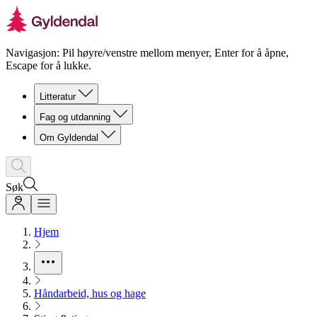
Navigasjon: Pil høyre/venstre mellom menyer, Enter for å åpne,
Escape for å lukke.
Litteratur
Fag og utdanning
Om Gyldendal
Søk
Hjem
Håndarbeid, hus og hage