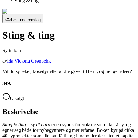
Sting & ting
Last ned omslag
Sting & ting
Sy til barn
av
Ida Victoria Grønbekk
Vil du sy leker, kosedyr eller andre gaver til barn, og trenger ideer?
349,-
Utsolgt
Beskrivelse
Sting & ting – sy til barn
er en sybok for voksne som liker å sy, og
egner seg både for nybegynnere og mer erfarne. Boken byr på cirka
40 syprosjekter som alle kan få til, og inneholder dessuten et kapittel