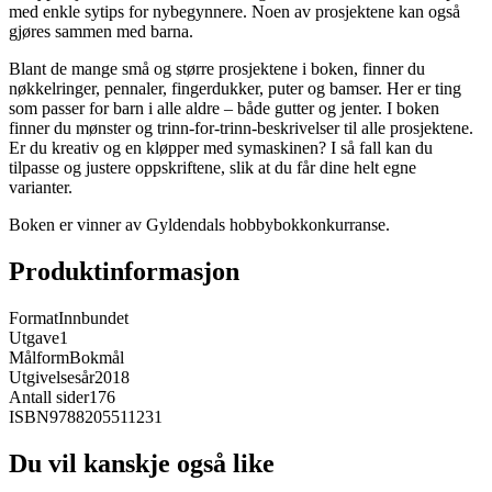
med enkle sytips for nybegynnere. Noen av prosjektene kan også
gjøres sammen med barna.
Blant de mange små og større prosjektene i boken, finner du
nøkkelringer, pennaler, fingerdukker, puter og bamser. Her er ting
som passer for barn i alle aldre – både gutter og jenter. I boken
finner du mønster og trinn-for-trinn-beskrivelser til alle prosjektene.
Er du kreativ og en kløpper med symaskinen? I så fall kan du
tilpasse og justere oppskriftene, slik at du får dine helt egne
varianter.
Boken er vinner av Gyldendals hobbybokkonkurranse.
Produktinformasjon
Format
Innbundet
Utgave
1
Målform
Bokmål
Utgivelsesår
2018
Antall sider
176
ISBN
9788205511231
Du vil kanskje også like