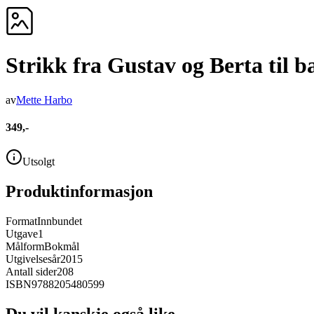
Strikk fra Gustav og Berta til b
av
Mette Harbo
349,-
Utsolgt
Produktinformasjon
Format
Innbundet
Utgave
1
Målform
Bokmål
Utgivelsesår
2015
Antall sider
208
ISBN
9788205480599