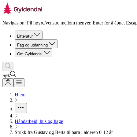
Navigasjon: Pil høyre/venstre mellom menyer, Enter for å åpne, Escap
Litteratur
Fag og utdanning
Om Gyldendal
Søk
Hjem
Håndarbeid, hus og hage
Strikk fra Gustav og Berta til barn i alderen 0-12 år