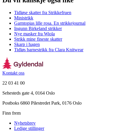
Du vil kanskje også like
Tidløse skatter fra Strikkefruen
Ministrikk
Garntopias lille rosa. En strikkejournal
Ingunn Birkeland strikker
Nye masker fra Wiola
Strikk mine fineste skatter
Skarp i hagen
Tidløs barnestrikk fra Clara Knitwear
Kontakt oss
22 03 41 00
Sehesteds gate 4, 0164 Oslo
Postboks 6860 Pilestredet Park, 0176 Oslo
Finn frem
Nyhetsbrev
Ledige stillinger