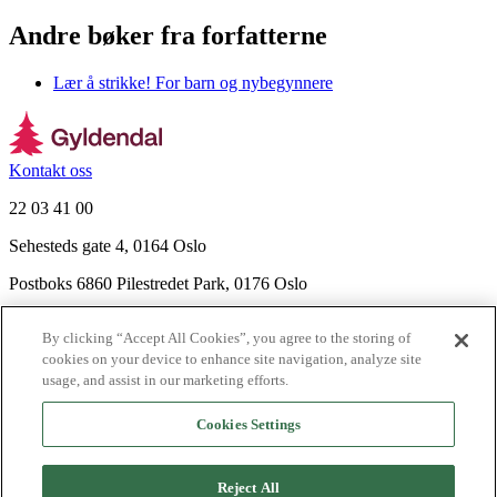
Andre bøker fra forfatterne
Lær å strikke! For barn og nybegynnere
Kontakt oss
22 03 41 00
Sehesteds gate 4, 0164 Oslo
Postboks 6860 Pilestredet Park, 0176 Oslo
Finn frem
By clicking “Accept All Cookies”, you agree to the storing of
Nyhetsbrev
cookies on your device to enhance site navigation, analyze site
Ledige stillinger
usage, and assist in our marketing efforts.
Send inn manus
Cookies Settings
Om Gyldendal
Support
Reject All
Presse