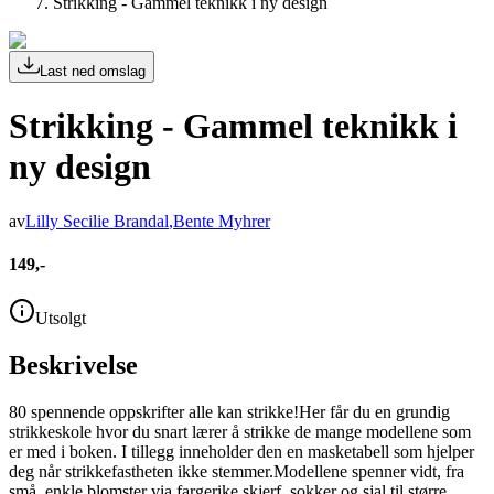
Strikking - Gammel teknikk i ny design
Last ned omslag
Strikking - Gammel teknikk i
ny design
av
Lilly Secilie Brandal
,
Bente Myhrer
149,-
Utsolgt
Beskrivelse
80 spennende oppskrifter alle kan strikke!Her får du en grundig
strikkeskole hvor du snart lærer å strikke de mange modellene som
er med i boken. I tillegg inneholder den en masketabell som hjelper
deg når strikkefastheten ikke stemmer.Modellene spenner vidt, fra
små, enkle blomster via fargerike skjerf, sokker og sjal til større