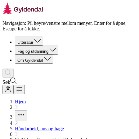
Navigasjon: Pil høyre/venstre mellom menyer, Enter for å åpne,
Escape for å lukke.
Litteratur
Fag og utdanning
Om Gyldendal
Søk
Hjem
Håndarbeid, hus og hage