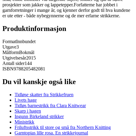
prosjekter som jakker og lappetepper.Forfatterne har jobbet i
garnforretninger i mange år, og kjenner derfor godt til hva kundene
er ute etter - både nybegynnerne og de mer erfarne strikkerne.
Produktinformasjon
Format
Innbundet
Utgave
3
Målform
Bokmål
Utgivelsesår
2015
Antall sider
144
ISBN
9788205482081
Du vil kanskje også like
Tidløse skatter fra Strikkefruen
Livets hage
Tidløs barnestrikk fra Clara Knitwear
Skarp i hagen
Ingunn Birkeland strikker
Ministrikk
Friluftsstrikk til store og små fra Northern Knitting
Garntopias lille rosa. En strikkejournal