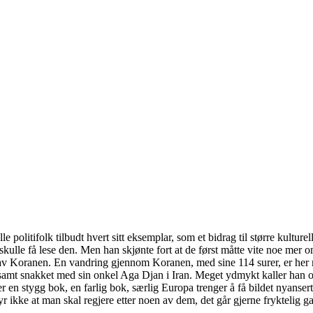
 politifolk tilbudt hvert sitt eksemplar, som et bidrag til større kultur
skulle få lese den. Men han skjønte fort at de først måtte vite noe mer
Koranen. En vandring gjennom Koranen, med sine 114 surer, er her m
 samt snakket med sin onkel Aga Djan i Iran. Meget ydmykt kaller han 
 en stygg bok, en farlig bok, særlig Europa trenger å få bildet nyanser
yr ikke at man skal regjere etter noen av dem, det går gjerne fryktelig