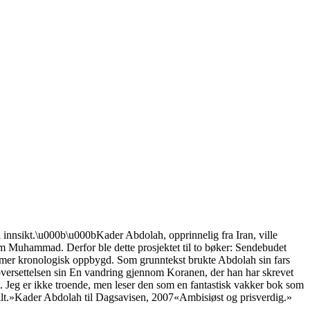
ell innsikt.\u000b\u000bKader Abdolah, opprinnelig fra Iran, ville
 om Muhammad. Derfor ble dette prosjektet til to bøker: Sendebudet
er kronologisk oppbygd. Som grunntekst brukte Abdolah sin fars
oversettelsen sin En vandring gjennom Koranen, der han har skrevet
t. Jeg er ikke troende, men leser den som en fantastisk vakker bok som
 galt.»Kader Abdolah til Dagsavisen, 2007«Ambisiøst og prisverdig.»