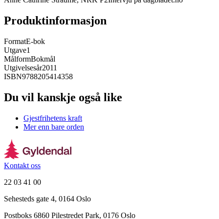
Produktinformasjon
Format
E-bok
Utgave
1
Målform
Bokmål
Utgivelsesår
2011
ISBN
9788205414358
Du vil kanskje også like
Gjestfrihetens kraft
Mer enn bare orden
Kontakt oss
22 03 41 00
Sehesteds gate 4, 0164 Oslo
Postboks 6860 Pilestredet Park, 0176 Oslo