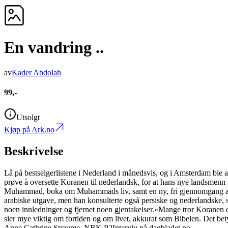
En vandring ..
av
Kader Abdolah
99,-
Utsolgt
Kjøp på Ark.no
Beskrivelse
Lå på bestselgerlistene i Nederland i månedsvis, og i Amsterdam ble alle
prøve å oversette Koranen til nederlandsk, for at hans nye landsmenn 
Muhammad, boka om Muhammads liv, samt en ny, fri gjennomgang av 
arabiske utgave, men han konsulterte også persiske og nederlandske,
noen innledninger og fjernet noen gjentakelser.«Mange tror Koranen er
sier mye viktig om fortiden og om livet, akkurat som Bibelen. Det bet
Anne Cathrine Straume, NRK P2Intervju på dagbladet.no