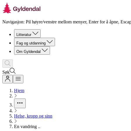
Navigasjon: Pil høyre/venstre mellom menyer, Enter for å åpne, Escap
Litteratur
Fag og utdanning
Om Gyldendal
Søk
Hjem
Helse, kropp og sinn
En vandring ..