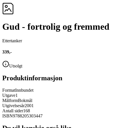
Gud - fortrolig og fremmed
Ettertanker
339,-
Utsolgt
Produktinformasjon
Format
Innbundet
Utgave
1
Målform
Bokmål
Utgivelsesår
2001
Antall sider
168
ISBN
9788205303447