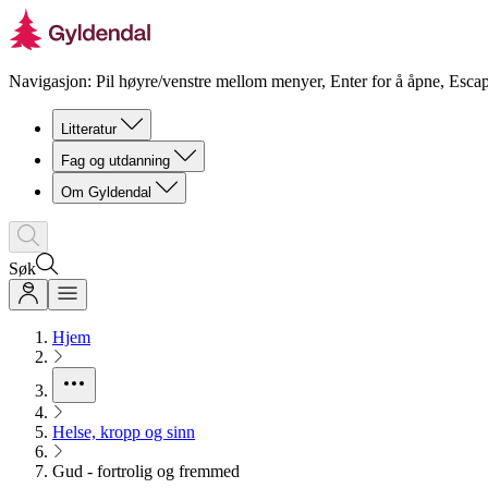
Navigasjon: Pil høyre/venstre mellom menyer, Enter for å åpne, Escap
Litteratur
Fag og utdanning
Om Gyldendal
Søk
Hjem
Helse, kropp og sinn
Gud - fortrolig og fremmed