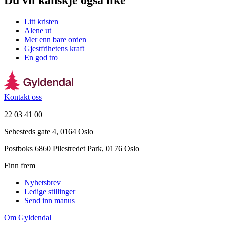
Du vil kanskje også like
Litt kristen
Alene ut
Mer enn bare orden
Gjestfrihetens kraft
En god tro
Kontakt oss
22 03 41 00
Sehesteds gate 4, 0164 Oslo
Postboks 6860 Pilestredet Park, 0176 Oslo
Finn frem
Nyhetsbrev
Ledige stillinger
Send inn manus
Om Gyldendal