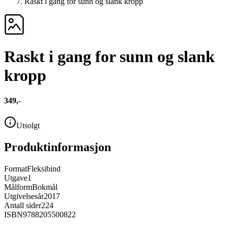
Raskt i gang for sunn og slank kropp
Raskt i gang for sunn og slank
kropp
349,-
Utsolgt
Produktinformasjon
Format
Fleksibind
Utgave
1
Målform
Bokmål
Utgivelsesår
2017
Antall sider
224
ISBN
9788205500822