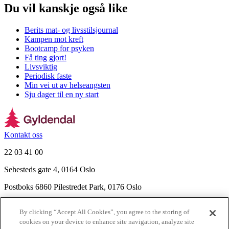
Du vil kanskje også like
Berits mat- og livsstilsjournal
Kampen mot kreft
Bootcamp for psyken
Få ting gjort!
Livsviktig
Periodisk faste
Min vei ut av helseangsten
Sju dager til en ny start
Kontakt oss
22 03 41 00
Sehesteds gate 4, 0164 Oslo
Postboks 6860 Pilestredet Park, 0176 Oslo
Finn frem
By clicking “Accept All Cookies”, you agree to the storing of
Nyhetsbrev
cookies on your device to enhance site navigation, analyze site