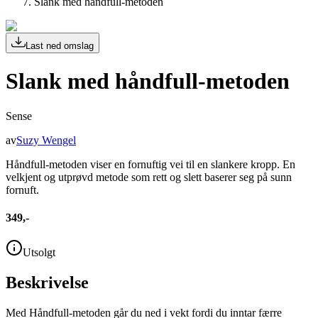
Slank med håndfull-metoden
Last ned omslag
Slank med håndfull-metoden
Sense
av
Suzy Wengel
Håndfull-metoden viser en fornuftig vei til en slankere kropp. En
velkjent og utprøvd metode som rett og slett baserer seg på sunn
fornuft.
349,-
Utsolgt
Beskrivelse
Med Håndfull-metoden går du ned i vekt fordi du inntar færre