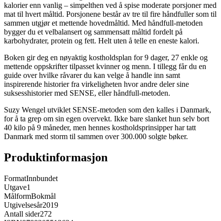
kalorier enn vanlig – simpelthen ved å spise moderate porsjoner med
mat til hvert måltid. Porsjonene består av tre til fire håndfuller som til
sammen utgjør et mettende hovedmåltid. Med håndfull-metoden
bygger du et velbalansert og sammensatt måltid fordelt på
karbohydrater, protein og fett. Helt uten å telle en eneste kalori.
Boken gir deg en nøyaktig kostholdsplan for 9 dager, 27 enkle og
mettende oppskrifter tilpasset kvinner og menn. I tillegg får du en
guide over hvilke råvarer du kan velge å handle inn samt
inspirerende historier fra virkeligheten hvor andre deler sine
suksesshistorier med SENSE, eller håndfull-metoden.
Suzy Wengel utviklet SENSE-metoden som den kalles i Danmark,
for å ta grep om sin egen overvekt. Ikke bare slanket hun selv bort
40 kilo på 9 måneder, men hennes kostholdsprinsipper har tatt
Danmark med storm til sammen over 300.000 solgte bøker.
Produktinformasjon
Format
Innbundet
Utgave
1
Målform
Bokmål
Utgivelsesår
2019
Antall sider
272