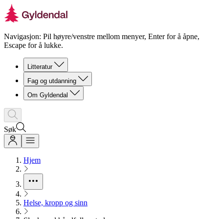
Navigasjon: Pil høyre/venstre mellom menyer, Enter for å åpne,
Escape for å lukke.
Litteratur
Fag og utdanning
Om Gyldendal
Søk
Hjem
Helse, kropp og sinn