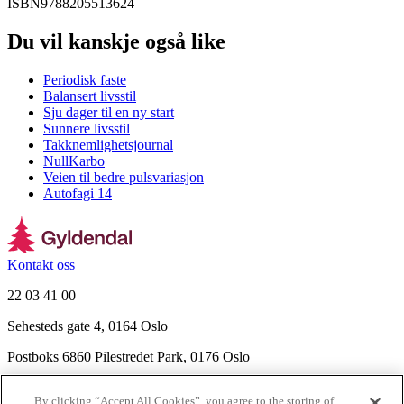
ISBN
9788205513624
Du vil kanskje også like
Periodisk faste
Balansert livsstil
Sju dager til en ny start
Sunnere livsstil
Takknemlighetsjournal
NullKarbo
Veien til bedre pulsvariasjon
Autofagi 14
Kontakt oss
22 03 41 00
Sehesteds gate 4, 0164 Oslo
Postboks 6860 Pilestredet Park, 0176 Oslo
Finn frem
By clicking “Accept All Cookies”, you agree to the storing of