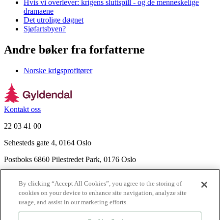
Hvis vi overlever: krigens sluttspill - og de menneskelige
dramaene
Det utrolige døgnet
Sjøfartsbyen?
Andre bøker fra forfatterne
Norske krigsprofitører
Kontakt oss
22 03 41 00
Sehesteds gate 4, 0164 Oslo
Postboks 6860 Pilestredet Park, 0176 Oslo
Finn frem
By clicking “Accept All Cookies”, you agree to the storing of
Nyhetsbrev
cookies on your device to enhance site navigation, analyze site
Ledige stillinger
usage, and assist in our marketing efforts.
Send inn manus