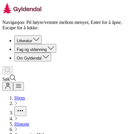
Navigasjon: Pil høyre/venstre mellom menyer, Enter for å åpne,
Escape for å lukke.
Litteratur
Fag og utdanning
Om Gyldendal
Søk
Hjem
Historie