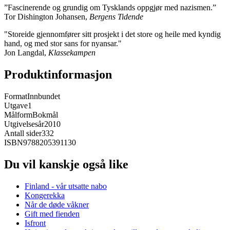
”Fascinerende og grundig om Tysklands oppgjør med nazismen.”
Tor Dishington Johansen,
Bergens Tidende
"Storeide gjennomfører sitt prosjekt i det store og heile med kyndig
hand, og med stor sans for nyansar."
Jon Langdal,
Klassekampen
Produktinformasjon
Format
Innbundet
Utgave
1
Målform
Bokmål
Utgivelsesår
2010
Antall sider
332
ISBN
9788205391130
Du vil kanskje også like
Finland - vår utsatte nabo
Kongerekka
Når de døde våkner
Gift med fienden
Isfront