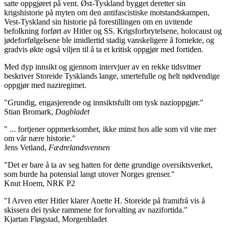
satte oppgjøret på vent. Øst-Tyskland bygget deretter sin
krigshistorie på myten om den antifascistiske motstandskampen,
Vest-Tyskland sin historie på forestillingen om en uvitende
befolkning forført av Hitler og SS. Krigsforbrytelsene, holocaust og
jødeforfølgelsene ble imidlertid stadig vanskeligere å fornekte, og
gradvis økte også viljen til å ta et kritisk oppgjør med fortiden.
Med dyp innsikt og gjennom intervjuer av en rekke tidsvitner
beskriver Storeide Tysklands lange, smertefulle og helt nødvendige
oppgjør med naziregimet.
"Grundig, engasjerende og innsiktsfullt om tysk nazioppgjør."
Stian Bromark,
Dagbladet
" ... fortjener oppmerksomhet, ikke minst hos alle som vil vite mer
om vår nære historie."
Jens Vetland,
Fædrelandsvennen
"Det er bare å ta av seg hatten for dette grundige oversiktsverket,
som burde ha potensial langt utover Norges grenser."
Knut Hoem, NRK P2
"I Arven etter Hitler klarer Anette H. Storeide på framifrå vis å
skissera dei tyske rammene for forvalting av nazifortida."
Kjartan Fløgstad, Morgenbladet