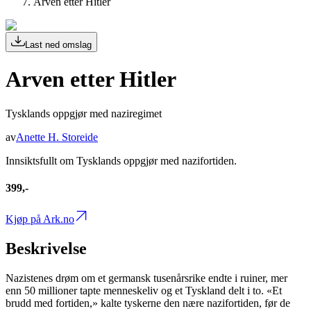
Arven etter Hitler
Last ned omslag
Arven etter Hitler
Tysklands oppgjør med naziregimet
av
Anette H. Storeide
Innsiktsfullt om Tysklands oppgjør med nazifortiden.
399,-
Kjøp på Ark.no
Beskrivelse
Nazistenes drøm om et germansk tusenårsrike endte i ruiner, mer
enn 50 millioner tapte menneskeliv og et Tyskland delt i to. «Et
brudd med fortiden,» kalte tyskerne den nære nazifortiden, før de