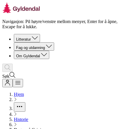
Navigasjon: Pil høyre/venstre mellom menyer, Enter for å åpne,
Escape for å lukke.
Litteratur
Fag og utdanning
Om Gyldendal
Søk
Hjem
Historie