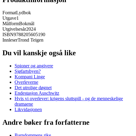
Format
Lydbok
Utgave
1
Målform
Bokmål
Utgivelsesår
2024
ISBN
9788205605190
Innleser
Trond Teigen
Du vil kanskje også like
Spioner og angivere
Sjøfartsbyen?
Kompani Linge
Overleverne
Det utrolige døgnet
Endestasjon Auschwitz
Hvis vi overlever: krigens sluttspill - og de menneskelige
dramaene
Likvidasjonen
Andre bøker fra forfatterne
Barndommens rike