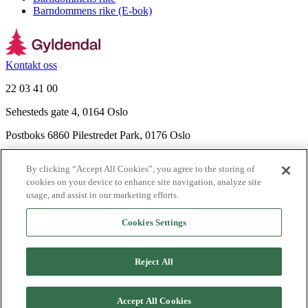
Barndommens rike (E-bok)
Kontakt oss
22 03 41 00
Sehesteds gate 4, 0164 Oslo
Postboks 6860 Pilestredet Park, 0176 Oslo
Finn frem
By clicking “Accept All Cookies”, you agree to the storing of
Nyhetsbrev
cookies on your device to enhance site navigation, analyze site
Ledige stillinger
usage, and assist in our marketing efforts.
Send inn manus
Cookies Settings
Om Gyldendal
Support
Reject All
Presse
Agency
©
2026
Gyldendal
Accept All Cookies