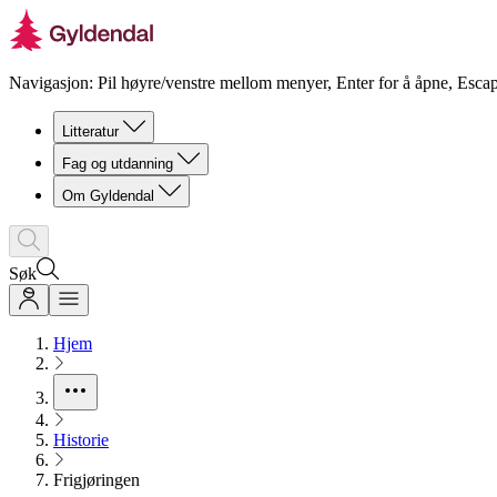
Navigasjon: Pil høyre/venstre mellom menyer, Enter for å åpne, Escap
Litteratur
Fag og utdanning
Om Gyldendal
Søk
Hjem
Historie
Frigjøringen