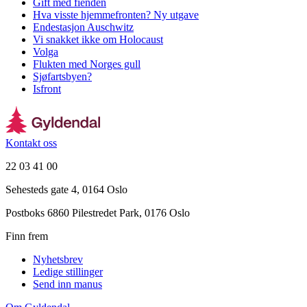
Gift med fienden
Hva visste hjemmefronten? Ny utgave
Endestasjon Auschwitz
Vi snakket ikke om Holocaust
Volga
Flukten med Norges gull
Sjøfartsbyen?
Isfront
Kontakt oss
22 03 41 00
Sehesteds gate 4, 0164 Oslo
Postboks 6860 Pilestredet Park, 0176 Oslo
Finn frem
Nyhetsbrev
Ledige stillinger
Send inn manus