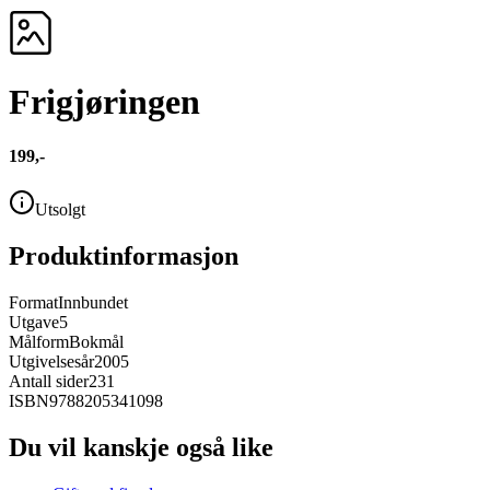
Frigjøringen
199,-
Utsolgt
Produktinformasjon
Format
Innbundet
Utgave
5
Målform
Bokmål
Utgivelsesår
2005
Antall sider
231
ISBN
9788205341098
Du vil kanskje også like