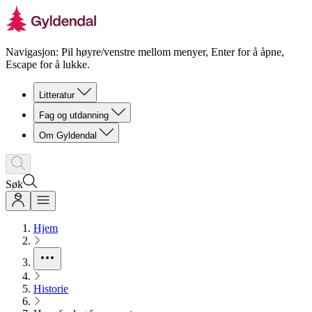
Navigasjon: Pil høyre/venstre mellom menyer, Enter for å åpne,
Escape for å lukke.
Litteratur
Fag og utdanning
Om Gyldendal
Søk
Hjem
Historie