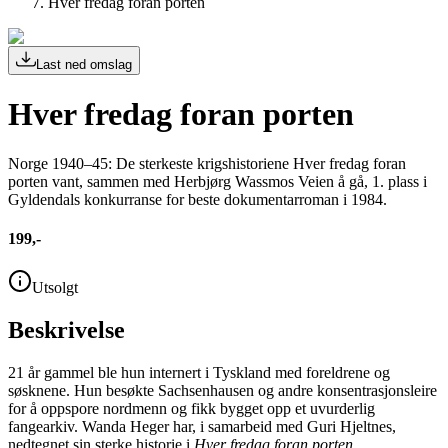
Hver fredag foran porten
Last ned omslag
Hver fredag foran porten
Norge 1940–45: De sterkeste krigshistoriene Hver fredag foran
porten vant, sammen med Herbjørg Wassmos Veien å gå, 1. plass i
Gyldendals konkurranse for beste dokumentarroman i 1984.
199,-
Utsolgt
Beskrivelse
21 år gammel ble hun internert i Tyskland med foreldrene og
søsknene. Hun besøkte Sachsenhausen og andre konsentrasjonsleire
for å oppspore nordmenn og fikk bygget opp et uvurderlig
fangearkiv. Wanda Heger har, i samarbeid med Guri Hjeltnes,
nedtegnet sin sterke historie i
Hver fredag foran porten
.