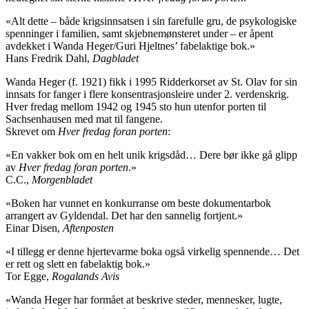
«Alt dette – både krigsinnsatsen i sin farefulle gru, de psykologiske
spenninger i familien, samt skjebnemønsteret under – er åpent
avdekket i Wanda Heger/Guri Hjeltnes’ fabelaktige bok.»
Hans Fredrik Dahl,
Dagbladet
Wanda Heger (f. 1921) fikk i 1995 Ridderkorset av St. Olav for sin
innsats for fanger i flere konsentrasjonsleire under 2. verdenskrig.
Hver fredag mellom 1942 og 1945 sto hun utenfor porten til
Sachsenhausen med mat til fangene.
Skrevet om
Hver fredag foran porten
:
«En vakker bok om en helt unik krigsdåd… Dere bør ikke gå glipp
av
Hver fredag foran porten
.»
C.C.,
Morgenbladet
«Boken har vunnet en konkurranse om beste dokumentarbok
arrangert av Gyldendal. Det har den sannelig fortjent.»
Einar Disen,
Aftenposten
«I tillegg er denne hjertevarme boka også virkelig spennende… Det
er rett og slett en fabelaktig bok.»
Tor Egge,
Rogalands Avis
«Wanda Heger har formået at beskrive steder, mennesker, lugte,