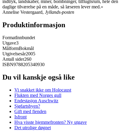
indtryk, landskaber, miner, bombninger, tilflugtsrum, hele den
daglige tilværelse på en måde, så læseren lever med.»
Annelise Vestergaard,
Jyllands-posten
Produktinformasjon
Format
Innbundet
Utgave
3
Målform
Bokmål
Utgivelsesår
2005
Antall sider
260
ISBN
9788205340930
Du vil kanskje også like
Vi snakket ikke om Holocaust
Flukten med Norges gull
Endestasjon Auschwitz
Sjøfartsbyen?
Gift med fienden
Isfront
Hva visste hjemmefronten? Ny utgave
Det utrolige døgnet