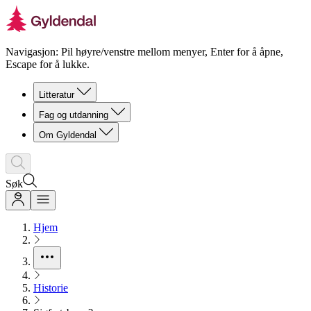
Navigasjon: Pil høyre/venstre mellom menyer, Enter for å åpne,
Escape for å lukke.
Litteratur
Fag og utdanning
Om Gyldendal
Søk
Hjem
Historie