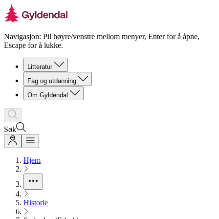
Navigasjon: Pil høyre/venstre mellom menyer, Enter for å åpne,
Escape for å lukke.
Litteratur
Fag og utdanning
Om Gyldendal
Søk
Hjem
Historie