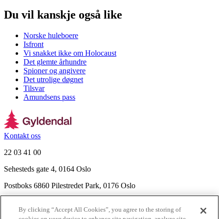
Du vil kanskje også like
Norske huleboere
Isfront
Vi snakket ikke om Holocaust
Det glemte århundre
Spioner og angivere
Det utrolige døgnet
Tilsvar
Amundsens pass
Kontakt oss
22 03 41 00
Sehesteds gate 4, 0164 Oslo
Postboks 6860 Pilestredet Park, 0176 Oslo
Finn frem
By clicking “Accept All Cookies”, you agree to the storing of
Nyhetsbrev
cookies on your device to enhance site navigation, analyze site