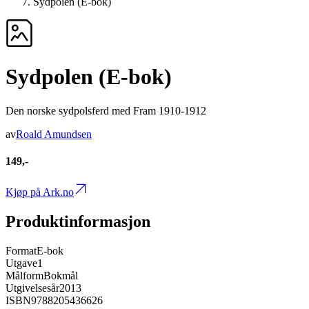
Sydpolen (E-bok)
Sydpolen (E-bok)
Den norske sydpolsferd med Fram 1910-1912
av
Roald Amundsen
149,-
Kjøp på Ark.no
Produktinformasjon
Format
E-bok
Utgave
1
Målform
Bokmål
Utgivelsesår
2013
ISBN
9788205436626