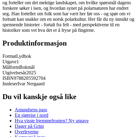
og forteller om det mektige landskapet, om hvilke spørsmål dagens
forskere søker i isen, og hvordan synet på polarnaturen har endret
seg. Han forteller om folk som har vært her før oss - og spør om vi
fortsatt kan snakke om en norsk polarkultur. Her får du ny innsikt og
spennende historier - fortalt fra felt - med perspektivene til en
historiker som vet hva det er å fryse på fingrene.
Produktinformasjon
Format
Lydbok
Utgave
1
Målform
Bokmål
Utgivelsesår
2025
ISBN
9788205592704
Innleser
Ivar Nergaard
Du vil kanskje også like
Amundsens pass
En sjøreise i nord
Hva visste hjemmefronten? Ny utgave
Dager på Grini
Overleverne