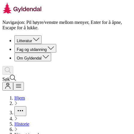
Navigasjon: Pil høyre/venstre mellom menyer, Enter for å åpne,
Escape for å lukke.
Litteratur
Fag og utdanning
Om Gyldendal
Søk
Hjem
Historie