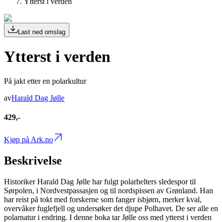
Ytterst i verden
Last ned omslag
Ytterst i verden
På jakt etter en polarkultur
av
Harald Dag Jølle
429,-
Kjøp på Ark.no
Beskrivelse
Historiker Harald Dag Jølle har fulgt polarhelters sledespor til
Sørpolen, i Nordvestpassasjen og til nordspissen av Grønland. Han
har reist på tokt med forskerne som fanger isbjørn, merker kval,
overvåker fuglefjell og undersøker det djupe Polhavet. De ser alle en
polarnatur i endring. I denne boka tar Jølle oss med ytterst i verden