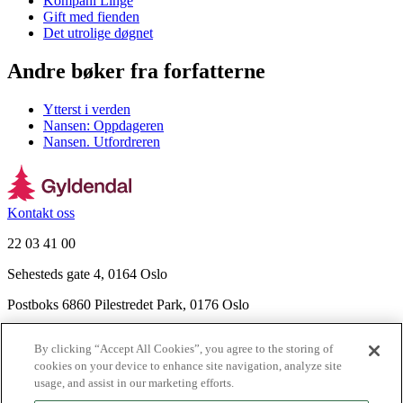
Kompani Linge
Gift med fienden
Det utrolige døgnet
Andre bøker fra forfatterne
Ytterst i verden
Nansen: Oppdageren
Nansen. Utfordreren
Kontakt oss
22 03 41 00
Sehesteds gate 4, 0164 Oslo
Postboks 6860 Pilestredet Park, 0176 Oslo
Finn frem
By clicking “Accept All Cookies”, you agree to the storing of
Nyhetsbrev
cookies on your device to enhance site navigation, analyze site
Ledige stillinger
usage, and assist in our marketing efforts.
Send inn manus