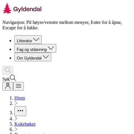
Navigasjon: Pil høyre/venstre mellom menyer, Enter for å åpne,
Escape for å lukke.
Litteratur
Fag og utdanning
Om Gyldendal
Søk
Hjem
Kokebøker