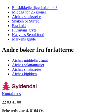
En skikkelig digg kokebok 3
Middag for 25 kroner
Aichas smaksreise
Shaken or Stirred
Bra kokt
I Kjartans gryte
Kaaynes Seoul-food
Markens grøde
Andre bøker fra forfatterne
Aichas middelhavsmat
Aichas salatfantasier
Aichas smaksreise
Aichas kjøkken
Kontakt oss
22 03 41 00
Sehesteds gate 4, 0164 Oslo