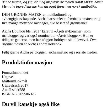
denne maten, og jeg lar meg inspirere av maten rundt Middelhavet.
Men alle ingrediensene kan du også finne i en norsk matbutikk.
DEN GRØNNE MATEN er multikulturell og
avhengighetsskapende. Aicha har samlet et femtitalls småretter og
like mange mettende middager, alle basert på grønnsaker.
Aicha Bouhlou ble i 2017 kåret til «Årets nykommer» som
matblogger og var også nominert til «Årets blogger». Hun er
tidligere gallerist, men har nå gjort hobbyen sin til levevei.
Den
grønne maten
er Aichas andre kokebok.
Følg gjerne Aicha på bloggen: aichasmat.no og i sosiale medier.
Produktinformasjon
Format
Innbundet
Utgave
1
Målform
Bokmål
Utgivelsesår
2017
Antall sider
288
ISBN
9788205506923
Du vil kanskje også like