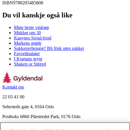
ISBN
9788205485808
Du vil kanskje også like
Mine beste vinkjøp
Middag om 30
Kaaynes Seoul-food
Markens grøde
Sukkeravhengig? Bli frisk uten sukker
Favorittsalater
I Kjartans gryte
Shaken or Stirred
Kontakt oss
22 03 41 00
Sehesteds gate 4, 0164 Oslo
Postboks 6860 Pilestredet Park, 0176 Oslo
Finn frem