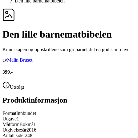
Den lille barnematbibelen
Den lille barnematbibelen
Kunnskapen og oppskriftene som gir barnet ditt en god start i livet
av
Malin Bruset
399,-
Utsolgt
Produktinformasjon
Format
Innbundet
Utgave
1
Målform
Bokmål
Utgivelsesår
2016
Antall sider
248