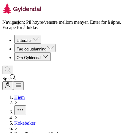
Navigasjon: Pil høyre/venstre mellom menyer, Enter for å åpne,
Escape for å lukke.
Litteratur
Fag og utdanning
Om Gyldendal
Søk
Hjem
Kokebøker