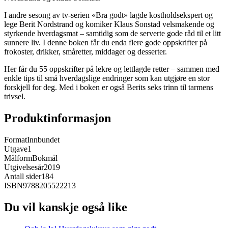
I andre sesong av tv-serien «Bra godt» lagde kostholdsekspert og
lege Berit Nordstrand og komiker Klaus Sonstad velsmakende og
styrkende hverdagsmat – samtidig som de serverte gode råd til et litt
sunnere liv. I denne boken får du enda flere gode oppskrifter på
frokoster, drikker, småretter, middager og desserter.
Her får du 55 oppskrifter på lekre og lettlagde retter – sammen med
enkle tips til små hverdagslige endringer som kan utgjøre en stor
forskjell for deg. Med i boken er også Berits seks trinn til tarmens
trivsel.
Produktinformasjon
Format
Innbundet
Utgave
1
Målform
Bokmål
Utgivelsesår
2019
Antall sider
184
ISBN
9788205522213
Du vil kanskje også like