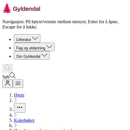
Navigasjon: Pil høyre/venstre mellom menyer, Enter for å åpne,
Escape for å lukke.
Litteratur
Fag og utdanning
Om Gyldendal
Søk
Hjem
Kokebøker