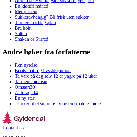
Ooh la la! Hverdagsluksus som gjør godt
En kjøttfri måned
Mer protein
Sukkeravhengig? Bli frisk uten sukker
Ti ukers middagsplan
Bra kokt
Sulten
Shaken or Stirred
Andre bøker fra forfatterne
Ren nytelse
Berits mat- og livsstilsjournal
Ta vare på deg selv 12 år yngre på 12 uker
Tarmens medisin
Omstart30
Autofagi 14
En ny start
12 uker til et sunnere liv og en smalere midje
Kontakt oss