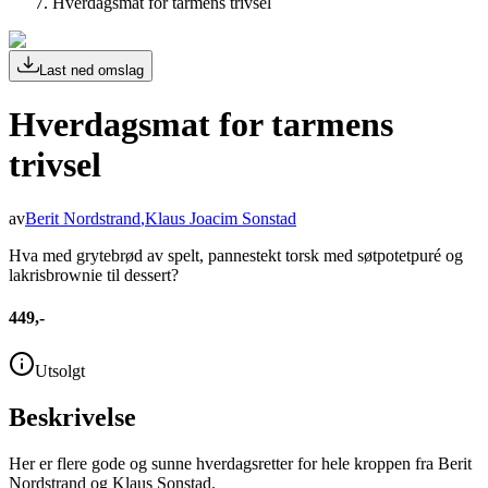
Hverdagsmat for tarmens trivsel
Last ned omslag
Hverdagsmat for tarmens
trivsel
av
Berit Nordstrand
,
Klaus Joacim Sonstad
Hva med grytebrød av spelt, pannestekt torsk med søtpotetpuré og
lakrisbrownie til dessert?
449,-
Utsolgt
Beskrivelse
Her er flere gode og sunne hverdagsretter for hele kroppen fra Berit
Nordstrand og Klaus Sonstad.