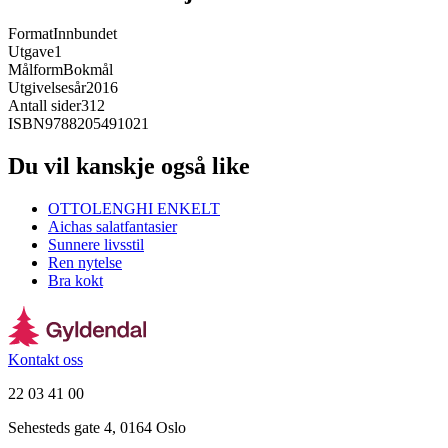
Format
Innbundet
Utgave
1
Målform
Bokmål
Utgivelsesår
2016
Antall sider
312
ISBN
9788205491021
Du vil kanskje også like
OTTOLENGHI ENKELT
Aichas salatfantasier
Sunnere livsstil
Ren nytelse
Bra kokt
Kontakt oss
22 03 41 00
Sehesteds gate 4, 0164 Oslo