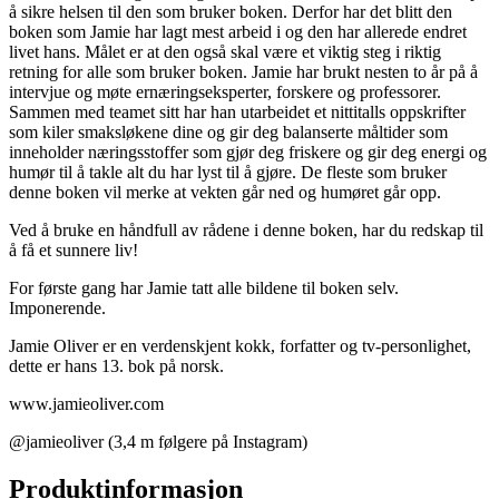
å sikre helsen til den som bruker boken. Derfor har det blitt den
boken som Jamie har lagt mest arbeid i og den har allerede endret
livet hans. Målet er at den også skal være et viktig steg i riktig
retning for alle som bruker boken. Jamie har brukt nesten to år på å
intervjue og møte ernæringseksperter, forskere og professorer.
Sammen med teamet sitt har han utarbeidet et nittitalls oppskrifter
som kiler smaksløkene dine og gir deg balanserte måltider som
inneholder næringsstoffer som gjør deg friskere og gir deg energi og
humør til å takle alt du har lyst til å gjøre. De fleste som bruker
denne boken vil merke at vekten går ned og humøret går opp.
Ved å bruke en håndfull av rådene i denne boken, har du redskap til
å få et sunnere liv!
For første gang har Jamie tatt alle bildene til boken selv.
Imponerende.
Jamie Oliver er en verdenskjent kokk, forfatter og tv-personlighet,
dette er hans 13. bok på norsk.
www.jamieoliver.com
@jamieoliver (3,4 m følgere på Instagram)
Produktinformasjon