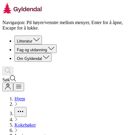
Navigasjon: Pil høyre/venstre mellom menyer, Enter for å åpne,
Escape for å lukke.
Litteratur
Fag og utdanning
Om Gyldendal
Søk
Hjem
Kokebøker