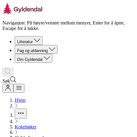
Navigasjon: Pil høyre/venstre mellom menyer, Enter for å åpne,
Escape for å lukke.
Litteratur
Fag og utdanning
Om Gyldendal
Søk
Hjem
Kokebøker