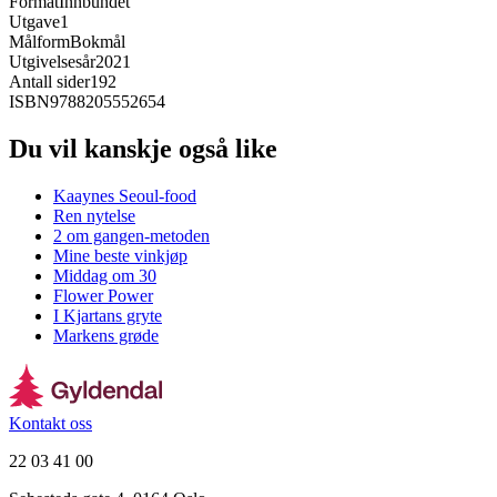
Format
Innbundet
Utgave
1
Målform
Bokmål
Utgivelsesår
2021
Antall sider
192
ISBN
9788205552654
Du vil kanskje også like
Kaaynes Seoul-food
Ren nytelse
2 om gangen-metoden
Mine beste vinkjøp
Middag om 30
Flower Power
I Kjartans gryte
Markens grøde
Kontakt oss
22 03 41 00