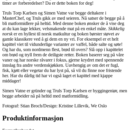
timer av forberedelser? Da er dette boken for deg!
Truls Torp Karlsen og Simen Vatne var begge deltakere i
MasterChef, og Truls gikk av med seieren. Nå satser de begge på å
bli matformidlere på heltid. Med denne boken ønsker de å vise deg
at du kan lage lekker, velsmakende mat på en enkel måte.
Skikkelig
norsk
er en hyllest til norsk matkultur og boken børster støvet av
gamle klassikere ved å gi dem en ny vri. For eksempel er et helt
kapittel viet til vidunderlige varianter av vaffel, både salte og søte!
Og har du, som nordmenn flest, brød til overs? Slå opp i kapittelet
om brød og tryll frem de deiligste retter. Boken baserer seg på våre
vaner og har norske råvarer i fokus, gjerne krydret med spennende
innslag fra andre verdenskjøkken. Uavhengig av om det er fugl,
fisk, kjøtt eller vegetar du har lyst på, så vil du finne noe fristende
her. Har du dårlig tid har vi også laget et kapittel med kjappe
middager!
Simen Vatne er gründer og Truls Torp Karlsen er byggingeniør, men
begge arbeider nå på heltid med matformidling.
Fotograf: Stian Broch/Design: Kristine Lillevik, We Oslo
Produktinformasjon