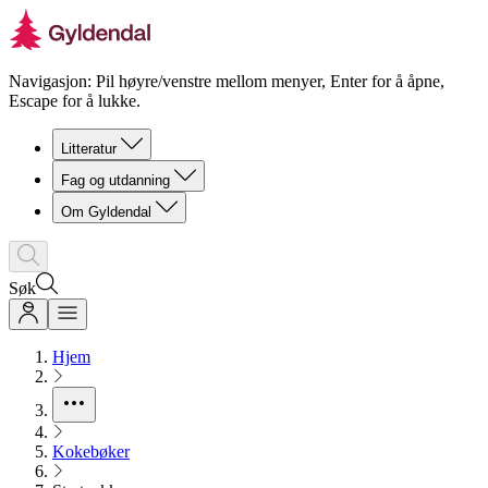
Navigasjon: Pil høyre/venstre mellom menyer, Enter for å åpne,
Escape for å lukke.
Litteratur
Fag og utdanning
Om Gyldendal
Søk
Hjem
Kokebøker