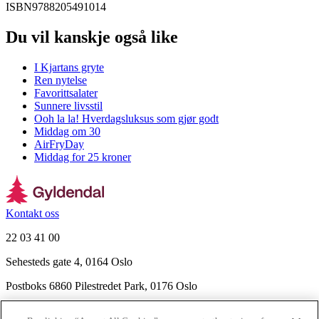
ISBN
9788205491014
Du vil kanskje også like
I Kjartans gryte
Ren nytelse
Favorittsalater
Sunnere livsstil
Ooh la la! Hverdagsluksus som gjør godt
Middag om 30
AirFryDay
Middag for 25 kroner
Kontakt oss
22 03 41 00
Sehesteds gate 4, 0164 Oslo
Postboks 6860 Pilestredet Park, 0176 Oslo
Finn frem