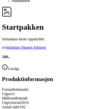
Startpakken
Startpakken
Sebastians beste oppskrifter
av
Sebastian Skauen Johnsen
349,-
Utsolgt
Produktinformasjon
Format
Innbundet
Utgave
1
Målform
Bokmål
Utgivelsesår
2016
Antall sider
192