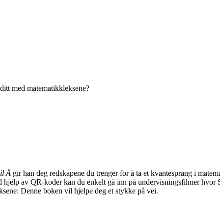
et ditt med matematikkleksene?
il Å
gir han deg redskapene du trenger for å ta et kvantesprang i matema
 hjelp av QR-koder kan du enkelt gå inn på undervisningsfilmer hvor Sk
eksene: Denne boken vil hjelpe deg et stykke på vei.