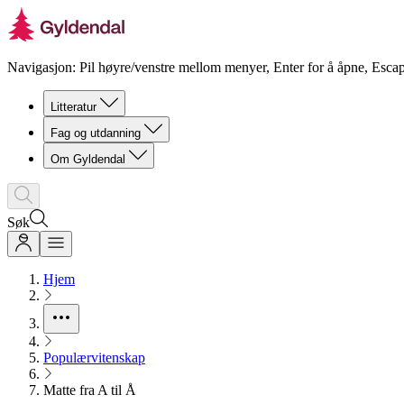
Navigasjon: Pil høyre/venstre mellom menyer, Enter for å åpne, Escap
Litteratur
Fag og utdanning
Om Gyldendal
Søk
Hjem
Populærvitenskap
Matte fra A til Å