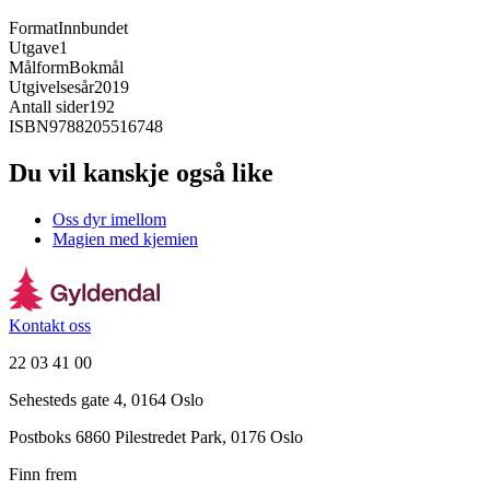
Format
Innbundet
Utgave
1
Målform
Bokmål
Utgivelsesår
2019
Antall sider
192
ISBN
9788205516748
Du vil kanskje også like
Oss dyr imellom
Magien med kjemien
Kontakt oss
22 03 41 00
Sehesteds gate 4, 0164 Oslo
Postboks 6860 Pilestredet Park, 0176 Oslo
Finn frem