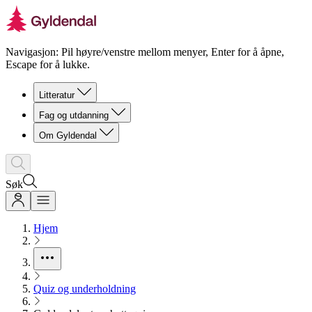
Navigasjon: Pil høyre/venstre mellom menyer, Enter for å åpne,
Escape for å lukke.
Litteratur
Fag og utdanning
Om Gyldendal
Søk
Hjem
Quiz og underholdning