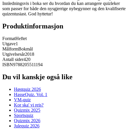
Innledningsvis i boka ser du hvordan du kan arrangere quizleker
som passer for både den nysgjerrige nybegynner og den kvalifiserte
quizentusiast. God hyttetur!
Produktinformasjon
Format
Heftet
Utgave
1
Målform
Bokmål
Utgivelsesår
2018
Antall sider
420
ISBN
9788205511194
Du vil kanskje også like
Høstquiz 2026
HasseQuiz. Vol. 1
VM-quiz
Kor ska' vi reis?
Quizmix 2025
Sportsquiz
Quizmix 2026
Julequiz 2026