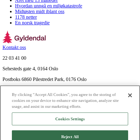
Året med 13 måneder
Hvordan unngå en miljøkatastrofe
Midtøsten midt iblant oss
1178 netter
En norsk tragedie
Kontakt oss
22 03 41 00
Sehesteds gate 4, 0164 Oslo
Postboks 6860 Pilestredet Park, 0176 Oslo
Finn frem
By clicking “Accept All Cookies”, you agree to the storing of
Nyhetsbrev
cookies on your device to enhance site navigation, analyze site
Ledige stillinger
usage, and assist in our marketing efforts.
Send inn manus
Cookies Settings
Om Gyldendal
Support
Reject All
Presse