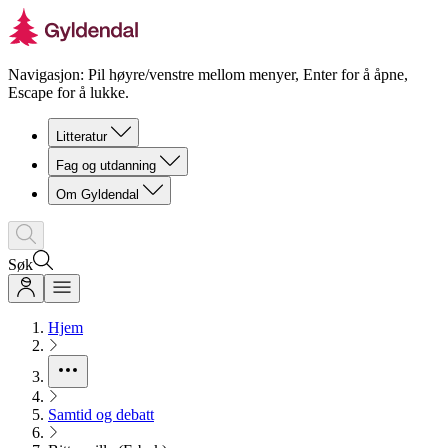
Navigasjon: Pil høyre/venstre mellom menyer, Enter for å åpne,
Escape for å lukke.
Litteratur
Fag og utdanning
Om Gyldendal
Søk
Hjem
Samtid og debatt