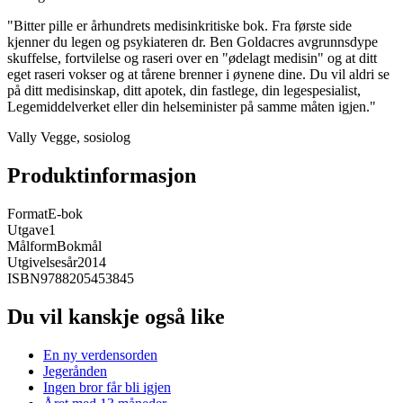
"Bitter pille er århundrets medisinkritiske bok. Fra første side
kjenner du legen og psykiateren dr. Ben Goldacres avgrunnsdype
skuffelse, fortvilelse og raseri over en "ødelagt medisin" og at ditt
eget raseri vokser og at tårene brenner i øynene dine. Du vil aldri se
på ditt medisinskap, ditt apotek, din fastlege, din legespesialist,
Legemiddelverket eller din helseminister på samme måten igjen."
Vally Vegge, sosiolog
Produktinformasjon
Format
E-bok
Utgave
1
Målform
Bokmål
Utgivelsesår
2014
ISBN
9788205453845
Du vil kanskje også like
En ny verdensorden
Jegerånden
Ingen bror får bli igjen