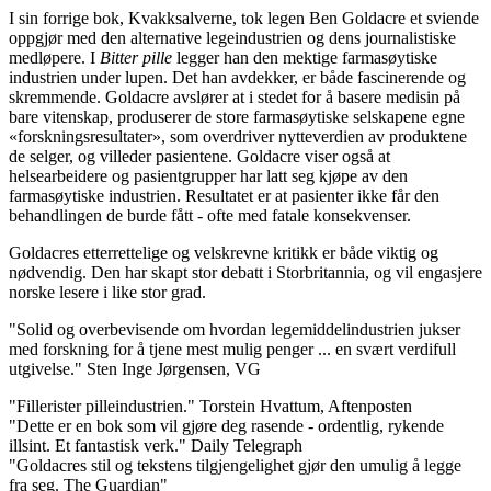
I sin forrige bok, Kvakksalverne, tok legen Ben Goldacre et sviende
oppgjør med den alternative legeindustrien og dens journalistiske
medløpere. I
Bitter pille
legger han den mektige farmasøytiske
industrien under lupen. Det han avdekker, er både fascinerende og
skremmende. Goldacre avslører at i stedet for å basere medisin på
bare vitenskap, produserer de store farmasøytiske selskapene egne
«forskningsresultater», som overdriver nytteverdien av produktene
de selger, og villeder pasientene. Goldacre viser også at
helsearbeidere og pasientgrupper har latt seg kjøpe av den
farmasøytiske industrien. Resultatet er at pasienter ikke får den
behandlingen de burde fått - ofte med fatale konsekvenser.
Goldacres etterrettelige og velskrevne kritikk er både viktig og
nødvendig. Den har skapt stor debatt i Storbritannia, og vil engasjere
norske lesere i like stor grad.
"Solid og overbevisende om hvordan legemiddelindustrien jukser
med forskning for å tjene mest mulig penger ... en svært verdifull
utgivelse." Sten Inge Jørgensen, VG
"Fillerister pilleindustrien." Torstein Hvattum, Aftenposten
"Dette er en bok som vil gjøre deg rasende - ordentlig, rykende
illsint. Et fantastisk verk." Daily Telegraph
"Goldacres stil og tekstens tilgjengelighet gjør den umulig å legge
fra seg. The Guardian"