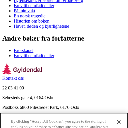
I grenseland. Historien om Frode Berg
Brev til en ufødt datter
På min vakt
En norsk tragedie
Historien om boken
Havet, døden og kjærlighetene
Andre bøker fra forfatterne
Brorskapet
Brev til en ufødt datter
Kontakt oss
22 03 41 00
Sehesteds gate 4, 0164 Oslo
Postboks 6860 Pilestredet Park, 0176 Oslo
Finn frem
By clicking “Accept All Cookies”, you agree to the storing of
Nyhetsbrev
cookies on your device to enhance site navigation, analyze site