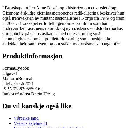
I Brorskapet ruller Anne Bitsch opp historien om et varslet drap.
Gjennom å skildre gjerningspersonenes radikalisering beskriver hun
også fremveksten av militant nasjonalisme i Norge fra 1979 og frem
til 2001. Brorskapet er fortellingen om et samfunn som har
undervurdert rasismens retorikk og nynazistenes voldsforherligelse.
Om gutteliv på Oslos østkant - med deres store og små
hemmeligheter - om en politietterforskning som kanskje ikke
avdekket hele sannheten, og om sviket mot rasismens mange ofre.
Produktinformasjon
Format
Lydbok
Utgave
1
Målform
Bokmål
Utgivelsesår
2021
ISBN
9788205550162
Innleser
Andrea Bræin Hovig
Du vil kanskje også like
Vårt rike land
Vestens skjebnetid