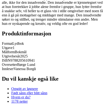
alle, ikke for den innadvendte. Den innadvendte er kjennetegnet ved
at hun foretrekker å jobbe alene fremfor i gruppe, hun lytter fremfor
å snakke selv, vil heller ta et glass vin i stille omgivelser med noen få
enn å gå på mottagelser og middager med mange. Den innadvendte
søker ro og stillhet, og trenger mindre stimulanse enn andre. Men
hun er nyskapende og kreativ, og veldig ofte en god leder!
Produktinformasjon
Format
Lydbok
Utgave
1
Målform
Bokmål
Utgivelsesår
2025
ISBN
9788205610941
Oversetter
Børge Lund
Innleser
Vanessa Borgli
Du vil kanskje også like
Omgitt av løgnere
Født sånn eller blitt sånn
Hvem er du?
1178 netter