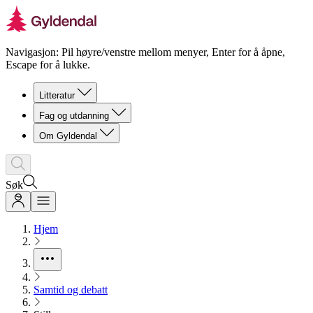
Navigasjon: Pil høyre/venstre mellom menyer, Enter for å åpne,
Escape for å lukke.
Litteratur
Fag og utdanning
Om Gyldendal
Søk
Hjem
Samtid og debatt