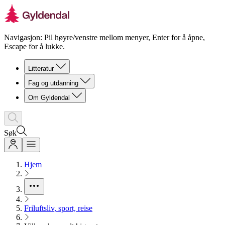
Navigasjon: Pil høyre/venstre mellom menyer, Enter for å åpne,
Escape for å lukke.
Litteratur
Fag og utdanning
Om Gyldendal
Søk
Hjem
Friluftsliv, sport, reise