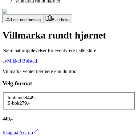
Villmarka rundt hjørnet
Last ned omslag
Bla i boka
Villmarka rundt hjørnet
Nære naturopplevelser for eventyrere i alle aldre
av
Mikkel Bølstad
Villmarka venter nærmere enn du tror.
Velg format
Innbundet
449
,-
E-bok
279
,-
449,-
Kjøp på Ark.no