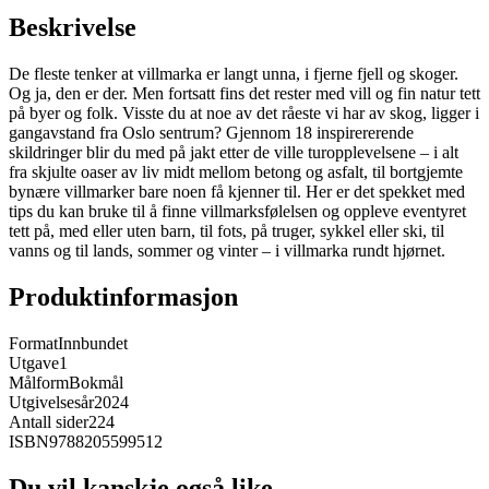
Beskrivelse
De fleste tenker at villmarka er langt unna, i fjerne fjell og skoger.
Og ja, den er der. Men fortsatt fins det rester med vill og fin natur tett
på byer og folk. Visste du at noe av det råeste vi har av skog, ligger i
gangavstand fra Oslo sentrum? Gjennom 18 inspirererende
skildringer blir du med på jakt etter de ville turopplevelsene – i alt
fra skjulte oaser av liv midt mellom betong og asfalt, til bortgjemte
bynære villmarker bare noen få kjenner til. Her er det spekket med
tips du kan bruke til å finne villmarksfølelsen og oppleve eventyret
tett på, med eller uten barn, til fots, på truger, sykkel eller ski, til
vanns og til lands, sommer og vinter – i villmarka rundt hjørnet.
Produktinformasjon
Format
Innbundet
Utgave
1
Målform
Bokmål
Utgivelsesår
2024
Antall sider
224
ISBN
9788205599512
Du vil kanskje også like