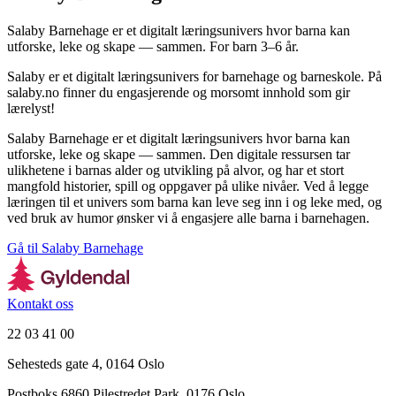
Salaby Barnehage er et digitalt læringsunivers hvor barna kan
utforske, leke og skape — sammen. For barn 3–6 år.
Salaby er et digitalt læringsunivers for barnehage og barneskole. På
salaby.no finner du engasjerende og morsomt innhold som gir
lærelyst!
Salaby Barnehage er et digitalt læringsunivers hvor barna kan
utforske, leke og skape — sammen. Den digitale ressursen tar
ulikhetene i barnas alder og utvikling på alvor, og har et stort
mangfold historier, spill og oppgaver på ulike nivåer. Ved å legge
læringen til et univers som barna kan leve seg inn i og leke med, og
ved bruk av humor ønsker vi å engasjere alle barna i barnehagen.
Gå til Salaby Barnehage
Kontakt oss
22 03 41 00
Sehesteds gate 4, 0164 Oslo
Postboks 6860 Pilestredet Park, 0176 Oslo