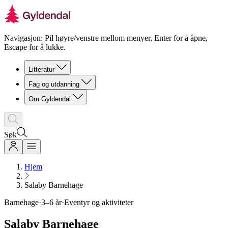
Navigasjon: Pil høyre/venstre mellom menyer, Enter for å åpne,
Escape for å lukke.
Litteratur
Fag og utdanning
Om Gyldendal
Søk
Hjem
Salaby Barnehage
Barnehage
·
3–6 år
·
Eventyr og aktiviteter
Salaby Barnehage