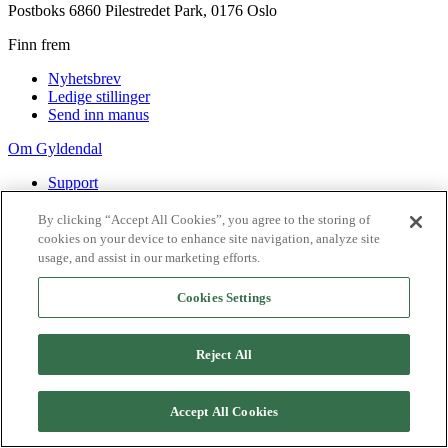
Postboks 6860 Pilestredet Park, 0176 Oslo
Finn frem
Nyhetsbrev
Ledige stillinger
Send inn manus
Om Gyldendal
Support
Presse
Agency
By clicking “Accept All Cookies”, you agree to the storing of
cookies on your device to enhance site navigation, analyze site
©
2026
Gyldendal
usage, and assist in our marketing efforts.
Personvernerklæringer
Informasjonskapsler
Cookies Settings
Reject All
Accept All Cookies