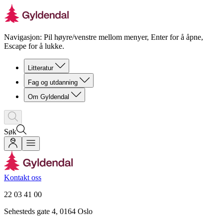
Navigasjon: Pil høyre/venstre mellom menyer, Enter for å åpne,
Escape for å lukke.
Litteratur
Fag og utdanning
Om Gyldendal
Søk
Kontakt oss
22 03 41 00
Sehesteds gate 4, 0164 Oslo