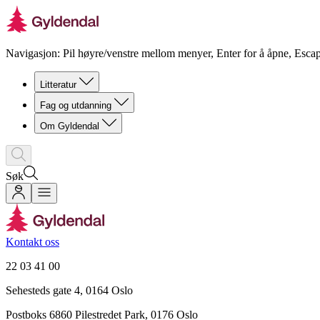
Navigasjon: Pil høyre/venstre mellom menyer, Enter for å åpne, Escap
Litteratur
Fag og utdanning
Om Gyldendal
Søk
Kontakt oss
22 03 41 00
Sehesteds gate 4, 0164 Oslo
Postboks 6860 Pilestredet Park, 0176 Oslo