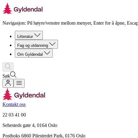
Navigasjon: Pil høyre/venstre mellom menyer, Enter for å åpne, Escap
Litteratur
Fag og utdanning
Om Gyldendal
Søk
Kontakt oss
22 03 41 00
Sehesteds gate 4, 0164 Oslo
Postboks 6860 Pilestredet Park, 0176 Oslo