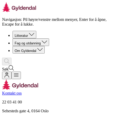
Navigasjon: Pil høyre/venstre mellom menyer, Enter for å åpne,
Escape for å lukke.
Litteratur
Fag og utdanning
Om Gyldendal
Søk
Kontakt oss
22 03 41 00
Sehesteds gate 4, 0164 Oslo