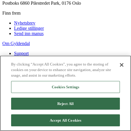
Postboks 6860 Pilestredet Park, 0176 Oslo
Finn frem
Nyhetsbrev
Ledige stillinger
Send inn manus
Om Gyldendal
Support
Presse
Agency
By clicking “Accept All Cookies”, you agree to the storing of
cookies on your device to enhance site navigation, analyze site
©
2026
Gyldendal
usage, and assist in our marketing efforts.
Personvernerklæringer
Informasjonskapsler
Cookies Settings
Reject All
Accept All Cookies