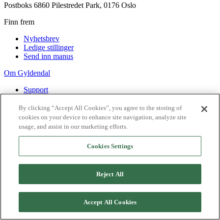
Postboks 6860 Pilestredet Park, 0176 Oslo
Finn frem
Nyhetsbrev
Ledige stillinger
Send inn manus
Om Gyldendal
Support
Presse
Agency
By clicking “Accept All Cookies”, you agree to the storing of
cookies on your device to enhance site navigation, analyze site
©
2026
Gyldendal
usage, and assist in our marketing efforts.
Personvernerklæringer
Informasjonskapsler
Cookies Settings
Reject All
Accept All Cookies