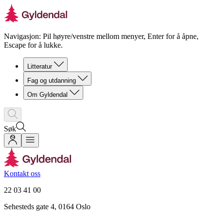
Navigasjon: Pil høyre/venstre mellom menyer, Enter for å åpne,
Escape for å lukke.
Litteratur
Fag og utdanning
Om Gyldendal
Søk
Kontakt oss
22 03 41 00
Sehesteds gate 4, 0164 Oslo