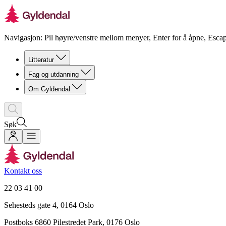
Navigasjon: Pil høyre/venstre mellom menyer, Enter for å åpne, Escap
Litteratur
Fag og utdanning
Om Gyldendal
Søk
Kontakt oss
22 03 41 00
Sehesteds gate 4, 0164 Oslo
Postboks 6860 Pilestredet Park, 0176 Oslo