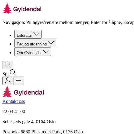
Navigasjon: Pil høyre/venstre mellom menyer, Enter for å åpne, Escap
Litteratur
Fag og utdanning
Om Gyldendal
Søk
Kontakt oss
22 03 41 00
Sehesteds gate 4, 0164 Oslo
Postboks 6860 Pilestredet Park, 0176 Oslo