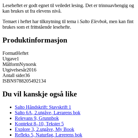
Leseheftet er godt egnet til veiledet lesing. Det er trinnuavhengig og
kan brukes ut fra elevens nivå.
Temaet i heftet har tilknytning til tema i
Salto Elevbok
, men kan fint
brukes som et frittstående lesehefte.
Produktinformasjon
Format
Heftet
Utgave
1
Målform
Nynorsk
Utgivelsesår
2016
Antall sider
36
ISBN
9788205492134
Du vil kanskje også like
Salto Håndskrift: Stavskrift 1
Salto 6A, 2.utgåve, Lærarens bok
Relevans 9, Grunnbok
Kontekst 8–10, Tekster 5
Explore 3, 2.utgåve, My Book
Refleks 5, Naturfag, Lærerens bok