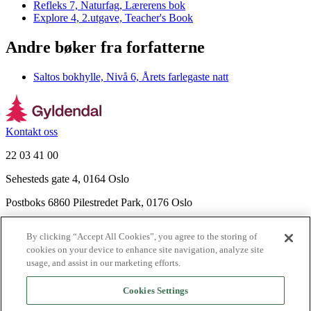
Refleks 7, Naturfag, Lærerens bok
Explore 4, 2.utgave, Teacher's Book
Andre bøker fra forfatterne
Saltos bokhylle, Nivå 6, Årets farlegaste natt
Kontakt oss
22 03 41 00
Sehesteds gate 4, 0164 Oslo
Postboks 6860 Pilestredet Park, 0176 Oslo
Finn frem
By clicking “Accept All Cookies”, you agree to the storing of
Nyhetsbrev
cookies on your device to enhance site navigation, analyze site
Ledige stillinger
usage, and assist in our marketing efforts.
Send inn manus
Cookies Settings
Om Gyldendal