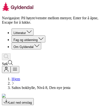
Navigasjon: Pil høyre/venstre mellom menyer, Enter for å åpne,
Escape for å lukke.
Litteratur
Fag og utdanning
Om Gyldendal
Søk
Hjem
Saltos bokhylle, Nivå 8, Den nye jenta
Last ned omslag