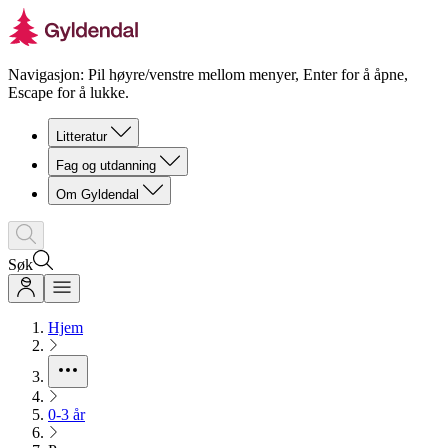
Navigasjon: Pil høyre/venstre mellom menyer, Enter for å åpne,
Escape for å lukke.
Litteratur
Fag og utdanning
Om Gyldendal
Søk
Hjem
0-3 år