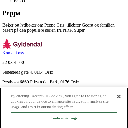
Peppa
Peppa
Bøker og lydbøker om Peppa Gris, lillebror Georg og familien,
basert på den populære serien fra NRK Super.
Kontakt oss
22 03 41 00
Sehesteds gate 4, 0164 Oslo
Postboks 6860 Pilestredet Park, 0176 Oslo
Finn frem
By clicking “Accept All Cookies”, you agree to the storing of
Nyhetsbrev
cookies on your device to enhance site navigation, analyze site
Ledige stillinger
usage, and assist in our marketing efforts.
Send inn manus
Cookies Settings
Om Gyldendal