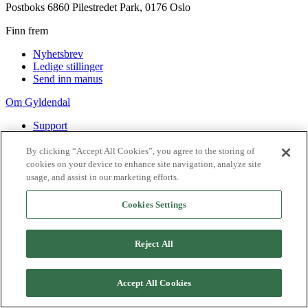
Postboks 6860 Pilestredet Park, 0176 Oslo
Finn frem
Nyhetsbrev
Ledige stillinger
Send inn manus
Om Gyldendal
Support
Presse
Agency
By clicking “Accept All Cookies”, you agree to the storing of
cookies on your device to enhance site navigation, analyze site
©
2026
Gyldendal
usage, and assist in our marketing efforts.
Personvernerklæringer
Informasjonskapsler
Cookies Settings
Reject All
Accept All Cookies