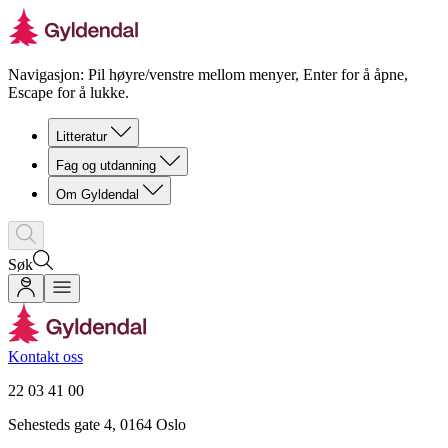
Navigasjon: Pil høyre/venstre mellom menyer, Enter for å åpne,
Escape for å lukke.
Litteratur
Fag og utdanning
Om Gyldendal
Søk
Kontakt oss
22 03 41 00
Sehesteds gate 4, 0164 Oslo