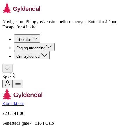
Navigasjon: Pil høyre/venstre mellom menyer, Enter for å åpne,
Escape for å lukke.
Litteratur
Fag og utdanning
Om Gyldendal
Søk
Kontakt oss
22 03 41 00
Sehesteds gate 4, 0164 Oslo