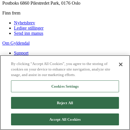
Postboks 6860 Pilestredet Park, 0176 Oslo
Finn frem
Nyhetsbrev
Ledige stillinger
Send inn manus
Om Gyldendal
Support
Presse
Agency
By clicking “Accept All Cookies”, you agree to the storing of
cookies on your device to enhance site navigation, analyze site
©
2026
Gyldendal
usage, and assist in our marketing efforts.
Personvernerklæringer
Informasjonskapsler
Cookies Settings
Reject All
Accept All Cookies