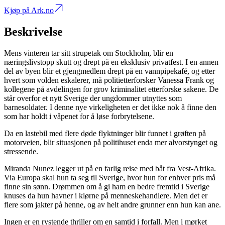
Kjøp på Ark.no
Beskrivelse
Mens vinteren tar sitt strupetak om Stockholm, blir en
næringslivstopp skutt og drept på en eksklusiv privatfest. I en annen
del av byen blir et gjengmedlem drept på en vannpipekafé, og etter
hvert som volden eskalerer, må politietterforsker Vanessa Frank og
kollegene på avdelingen for grov kriminalitet etterforske sakene. De
står overfor et nytt Sverige der ungdommer utnyttes som
barnesoldater. I denne nye virkeligheten er det ikke nok å finne den
som har holdt i våpenet for å løse forbrytelsene.
Da en lastebil med flere døde flyktninger blir funnet i grøften på
motorveien, blir situasjonen på politihuset enda mer alvorstynget og
stressende.
Miranda Nunez legger ut på en farlig reise med båt fra Vest-Afrika.
Via Europa skal hun ta seg til Sverige, hvor hun for enhver pris må
finne sin sønn. Drømmen om å gi ham en bedre fremtid i Sverige
knuses da hun havner i klørne på menneskehandlere. Men det er
flere som jakter på henne, og av helt andre grunner enn hun kan ane.
Ingen er en rystende thriller om en samtid i forfall. Men i mørket