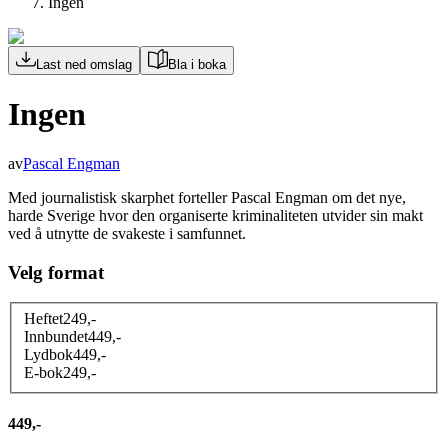
Ingen
Last ned omslag
Bla i boka
Ingen
av
Pascal Engman
Med journalistisk skarphet forteller Pascal Engman om det nye,
harde Sverige hvor den organiserte kriminaliteten utvider sin makt
ved å utnytte de svakeste i samfunnet.
Velg format
Heftet
249
,-
Innbundet
449
,-
Lydbok
449
,-
E-bok
249
,-
449,-