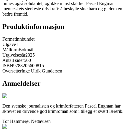
finnes også solidaritet, og ikke minst skildrer Pascal Engman
menneskets sterkeste drivkraft: å beskytte sine barn og gi dem en
bedre fremtid.
Produktinformasjon
Format
Innbundet
Utgave
1
Målform
Bokmål
Utgivelsesår
2025
Antall sider
560
ISBN
9788205609815
Oversetter
Inge Ulrik Gundersen
Anmeldelser
Den svenske journalisten og krimforfatteren Pascal Engman har
skrevet en drivende god krimroman som i tillegg er svært lærerik.
Tor Hammerø, Nettavisen