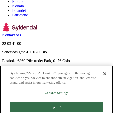
Enkene
Kokain
Ildlandet
Patriotene
Kontakt oss
22 03 41 00
Sehesteds gate 4, 0164 Oslo
Postboks 6860 Pilestredet Park, 0176 Oslo
Finn frem
By clicking “Accept All Cookies”, you agree to the storing of
Nyhetsbrev
cookies on your device to enhance site navigation, analyze site
Ledige stillinger
usage, and assist in our marketing efforts.
Send inn manus
Cookies Settings
Om Gyldendal
Support
Reject All
Presse