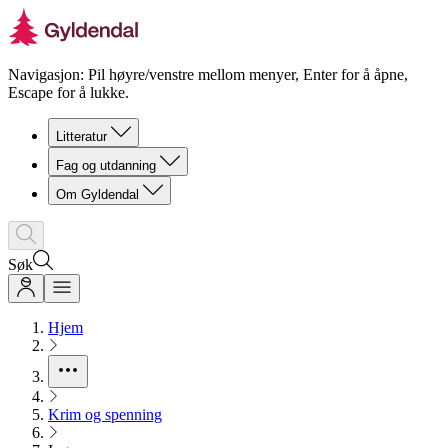
Navigasjon: Pil høyre/venstre mellom menyer, Enter for å åpne,
Escape for å lukke.
Litteratur
Fag og utdanning
Om Gyldendal
Søk
Hjem
Krim og spenning