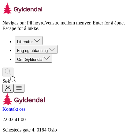
Navigasjon: Pil høyre/venstre mellom menyer, Enter for å åpne,
Escape for å lukke.
Litteratur
Fag og utdanning
Om Gyldendal
Søk
Kontakt oss
22 03 41 00
Sehesteds gate 4, 0164 Oslo