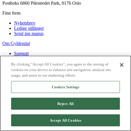
Postboks 6860 Pilestredet Park, 0176 Oslo
Finn frem
Nyhetsbrev
Ledige stillinger
Send inn manus
Om Gyldendal
Support
Presse
Agency
By clicking “Accept All Cookies”, you agree to the storing of
cookies on your device to enhance site navigation, analyze site
©
2026
Gyldendal
usage, and assist in our marketing efforts.
Personvernerklæringer
Informasjonskapsler
Cookies Settings
Reject All
Accept All Cookies