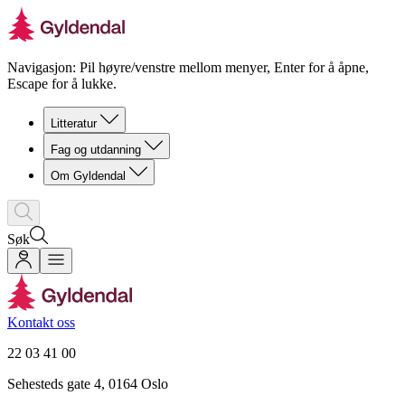
Navigasjon: Pil høyre/venstre mellom menyer, Enter for å åpne,
Escape for å lukke.
Litteratur
Fag og utdanning
Om Gyldendal
Søk
Kontakt oss
22 03 41 00
Sehesteds gate 4, 0164 Oslo