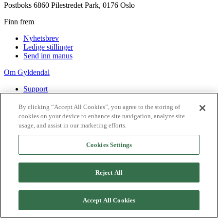
Postboks 6860 Pilestredet Park, 0176 Oslo
Finn frem
Nyhetsbrev
Ledige stillinger
Send inn manus
Om Gyldendal
Support
Presse
Agency
By clicking “Accept All Cookies”, you agree to the storing of
cookies on your device to enhance site navigation, analyze site
©
2026
Gyldendal
usage, and assist in our marketing efforts.
Personvernerklæringer
Informasjonskapsler
Cookies Settings
Reject All
Accept All Cookies