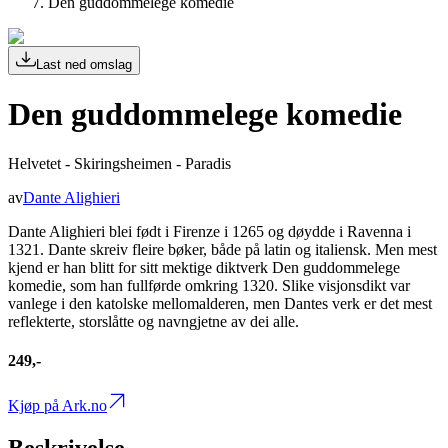
Den guddommelege komedie
Last ned omslag
Den guddommelege komedie
Helvetet - Skiringsheimen - Paradis
av
Dante Alighieri
Dante Alighieri blei født i Firenze i 1265 og døydde i Ravenna i
1321. Dante skreiv fleire bøker, både på latin og italiensk. Men mest
kjend er han blitt for sitt mektige diktverk Den guddommelege
komedie, som han fullførde omkring 1320. Slike visjonsdikt var
vanlege i den katolske mellomalderen, men Dantes verk er det mest
reflekterte, storslåtte og navngjetne av dei alle.
249,-
Kjøp på Ark.no