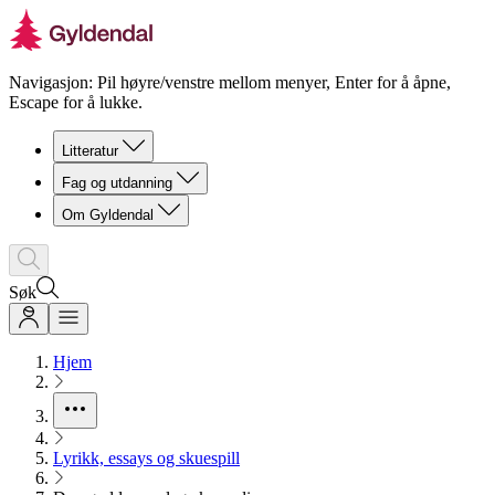
Navigasjon: Pil høyre/venstre mellom menyer, Enter for å åpne,
Escape for å lukke.
Litteratur
Fag og utdanning
Om Gyldendal
Søk
Hjem
Lyrikk, essays og skuespill