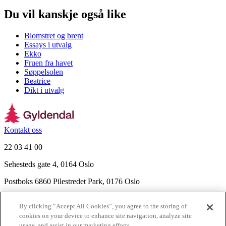
Du vil kanskje også like
Blomstret og brent
Essays i utvalg
Ekko
Fruen fra havet
Søppelsolen
Beatrice
Dikt i utvalg
Kontakt oss
22 03 41 00
Sehesteds gate 4, 0164 Oslo
Postboks 6860 Pilestredet Park, 0176 Oslo
Finn frem
By clicking “Accept All Cookies”, you agree to the storing of
Nyhetsbrev
cookies on your device to enhance site navigation, analyze site
Ledige stillinger
usage, and assist in our marketing efforts.