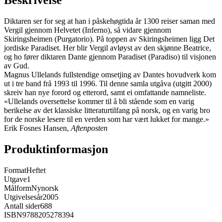
Beskrivelse
Diktaren ser for seg at han i påskehøgtida år 1300 reiser saman med
Vergil gjennom Helvetet (Inferno), så vidare gjennom
Skiringsheimen (Purgatorio). På toppen av Skiringsheimen ligg Det
jordiske Paradiset. Her blir Vergil avløyst av den skjønne Beatrice,
og ho fører diktaren Dante gjennom Paradiset (Paradiso) til visjonen
av Gud.
Magnus Ullelands fullstendige omsetjing av Dantes hovudverk kom
ut i tre band frå 1993 til 1996. Til denne samla utgåva (utgitt 2000)
skreiv han nye forord og etterord, samt ei omfattande namneliste.
«Ullelands oversettelse kommer til å bli stående som en varig
berikelse av det klassiske litteraturtilfang på norsk, og en varig bro
for de norske lesere til en verden som har vært lukket for mange.»
Erik Fosnes Hansen,
Aftenposten
Produktinformasjon
Format
Heftet
Utgave
1
Målform
Nynorsk
Utgivelsesår
2005
Antall sider
688
ISBN
9788205278394