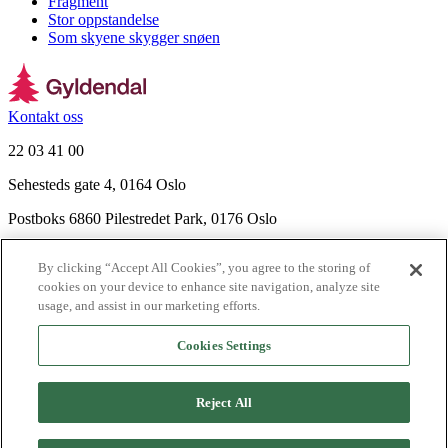
Fragment
Stor oppstandelse
Som skyene skygger snøen
Kontakt oss
22 03 41 00
Sehesteds gate 4, 0164 Oslo
Postboks 6860 Pilestredet Park, 0176 Oslo
Finn frem
By clicking “Accept All Cookies”, you agree to the storing of
Nyhetsbrev
cookies on your device to enhance site navigation, analyze site
Ledige stillinger
usage, and assist in our marketing efforts.
Send inn manus
Cookies Settings
Om Gyldendal
Support
Reject All
Presse
Agency