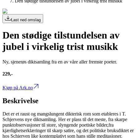
Den stødige tilstundelsen av jubel i virkelig trist musikk
Last ned omslag
Den stødige tilstundelsen av
jubel i virkelig trist musikk
Ny, sjenerøs diktsamling fra en av våre aller fremste poeter.
229,-
Kjøp på Ark.no
Beskrivelse
Det er et raust og mangslungent dikterisk rom som etableres i T.
Schjervens nye diktsamling. Her er plass til det meste, fra skarpe
punktobservasjoner til store, slyngende poetiske bilder,fra
kjærlighetserklæringer til skarp satire, og det politiske bruksdiktet er
hos Schjerven like kontemplativt som hans stille meditasjoner.