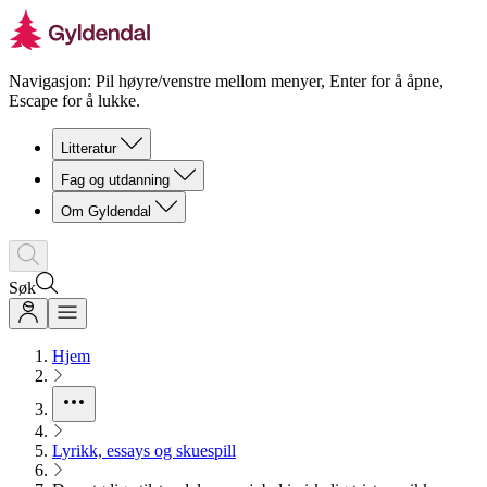
Navigasjon: Pil høyre/venstre mellom menyer, Enter for å åpne,
Escape for å lukke.
Litteratur
Fag og utdanning
Om Gyldendal
Søk
Hjem
Lyrikk, essays og skuespill