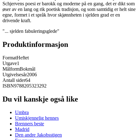
Schjervens poesi er barokk og moderne på en gang, det er dikt som
øser av en lang og rik poetisk tradisjon, og som samtidig er helt sine
egne, formet i et språk hvor skjønnheten i sjelden grad er en
drivende kraft.
"... sjelden fabuleringsglede"
Produktinformasjon
Format
Heftet
Utgave
1
Målform
Bokmål
Utgivelsesår
2006
Antall sider
64
ISBN
9788205323292
Du vil kanskje også like
Umbra
Umiskjennelig hennes
Brenners beste
Madrid
Den andre Jakobsstigen