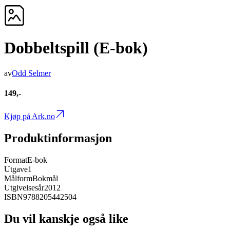
Dobbeltspill (E-bok)
av
Odd Selmer
149,-
Kjøp på Ark.no
Produktinformasjon
Format
E-bok
Utgave
1
Målform
Bokmål
Utgivelsesår
2012
ISBN
9788205442504
Du vil kanskje også like