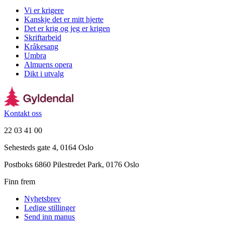
Vi er krigere
Kanskje det er mitt hjerte
Det er krig og jeg er krigen
Skriftarbeid
Kråkesang
Umbra
Almuens opera
Dikt i utvalg
Kontakt oss
22 03 41 00
Sehesteds gate 4, 0164 Oslo
Postboks 6860 Pilestredet Park, 0176 Oslo
Finn frem
Nyhetsbrev
Ledige stillinger
Send inn manus