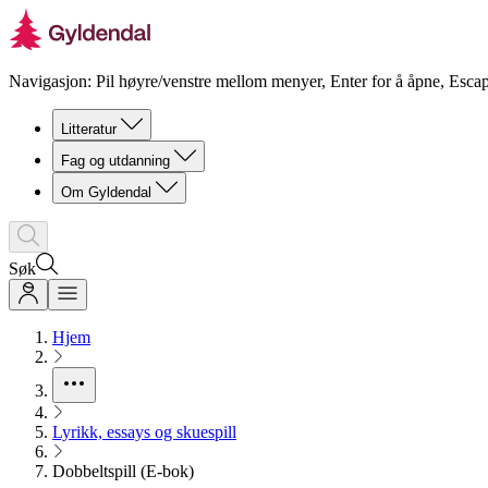
Navigasjon: Pil høyre/venstre mellom menyer, Enter for å åpne, Escap
Litteratur
Fag og utdanning
Om Gyldendal
Søk
Hjem
Lyrikk, essays og skuespill
Dobbeltspill (E-bok)