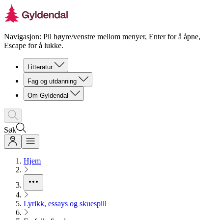
Navigasjon: Pil høyre/venstre mellom menyer, Enter for å åpne,
Escape for å lukke.
Litteratur
Fag og utdanning
Om Gyldendal
Søk
Hjem
Lyrikk, essays og skuespill