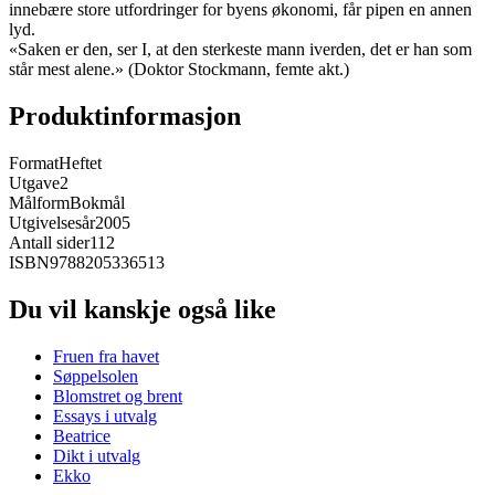
innebære store utfordringer for byens økonomi, får pipen en annen
lyd.
«Saken er den, ser I, at den sterkeste mann iverden, det er han som
står mest alene.» (Doktor Stockmann, femte akt.)
Produktinformasjon
Format
Heftet
Utgave
2
Målform
Bokmål
Utgivelsesår
2005
Antall sider
112
ISBN
9788205336513
Du vil kanskje også like
Fruen fra havet
Søppelsolen
Blomstret og brent
Essays i utvalg
Beatrice
Dikt i utvalg
Ekko