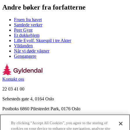
Andre bøker fra forfatterne
Fruen fra havet
Samlede verker
Peer Gynt
Et dukkehjem
Lille Eyolf. Skuespil i tre Akter
Vildanden
Når vi døde vågner
Gengangere
Kontakt oss
22 03 41 00
Sehesteds gate 4, 0164 Oslo
Postboks 6860 Pilestredet Park, 0176 Oslo
Finn frem
By clicking “Accept All Cookies”, you agree to the storing of
Nyhetsbrev
cookies on your device to enhance site navigation, analyze site