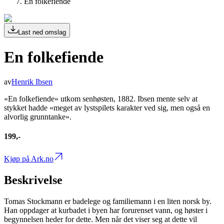
En folkefiende
Last ned omslag
En folkefiende
av
Henrik Ibsen
«En folkefiende» utkom senhøsten, 1882. Ibsen mente selv at
stykket hadde «meget av lystspilets karakter ved sig, men også en
alvorlig grunntanke».
199,-
Kjøp på Ark.no
Beskrivelse
Tomas Stockmann er badelege og familiemann i en liten norsk by.
Han oppdager at kurbadet i byen har forurenset vann, og høster i
begynnelsen heder for dette. Men når det viser seg at dette vil