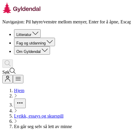
Navigasjon: Pil høyre/venstre mellom menyer, Enter for å åpne, Escap
Litteratur
Fag og utdanning
Om Gyldendal
Søk
Hjem
Lyrikk, essays og skuespill
En går seg selv så lett av minne