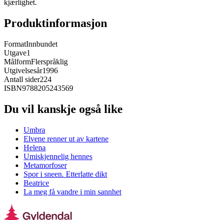
kjærlighet.
Produktinformasjon
Format
Innbundet
Utgave
1
Målform
Flerspråklig
Utgivelsesår
1996
Antall sider
224
ISBN
9788205243569
Du vil kanskje også like
Umbra
Elvene renner ut av kartene
Helena
Umiskjennelig hennes
Metamorfoser
Spor i sneen. Etterlatte dikt
Beatrice
La meg få vandre i min sannhet