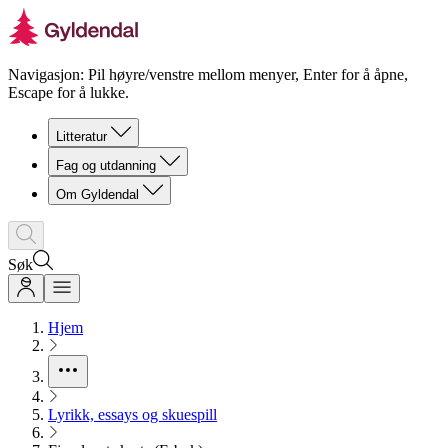
Navigasjon: Pil høyre/venstre mellom menyer, Enter for å åpne,
Escape for å lukke.
Litteratur
Fag og utdanning
Om Gyldendal
Søk
Hjem
Lyrikk, essays og skuespill