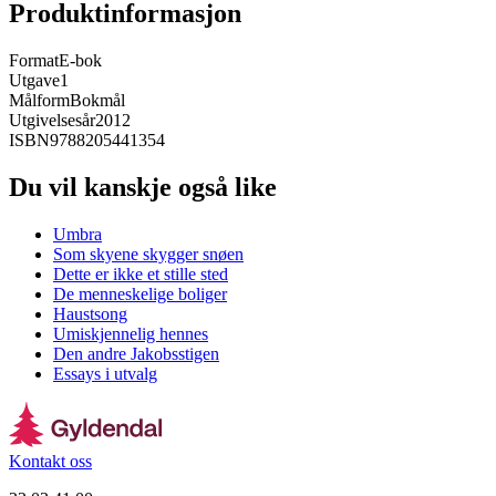
Produktinformasjon
Format
E-bok
Utgave
1
Målform
Bokmål
Utgivelsesår
2012
ISBN
9788205441354
Du vil kanskje også like
Umbra
Som skyene skygger snøen
Dette er ikke et stille sted
De menneskelige boliger
Haustsong
Umiskjennelig hennes
Den andre Jakobsstigen
Essays i utvalg
Kontakt oss