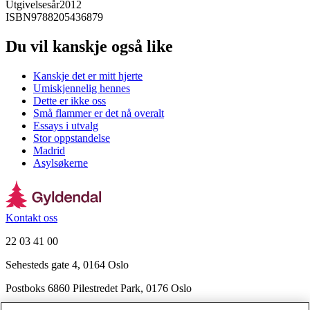
Utgivelsesår
2012
ISBN
9788205436879
Du vil kanskje også like
Kanskje det er mitt hjerte
Umiskjennelig hennes
Dette er ikke oss
Små flammer er det nå overalt
Essays i utvalg
Stor oppstandelse
Madrid
Asylsøkerne
Kontakt oss
22 03 41 00
Sehesteds gate 4, 0164 Oslo
Postboks 6860 Pilestredet Park, 0176 Oslo