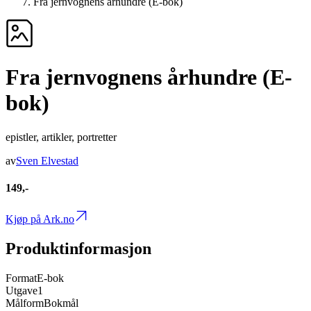
Fra jernvognens århundre (E-bok)
Fra jernvognens århundre (E-
bok)
epistler, artikler, portretter
av
Sven Elvestad
149,-
Kjøp på Ark.no
Produktinformasjon
Format
E-bok
Utgave
1
Målform
Bokmål