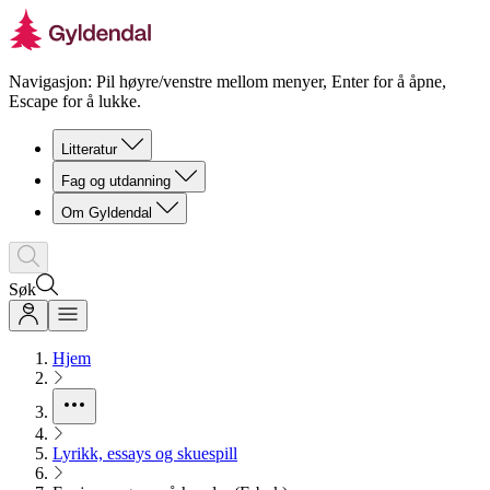
Navigasjon: Pil høyre/venstre mellom menyer, Enter for å åpne,
Escape for å lukke.
Litteratur
Fag og utdanning
Om Gyldendal
Søk
Hjem
Lyrikk, essays og skuespill