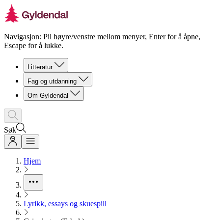
Navigasjon: Pil høyre/venstre mellom menyer, Enter for å åpne,
Escape for å lukke.
Litteratur
Fag og utdanning
Om Gyldendal
Søk
Hjem
Lyrikk, essays og skuespill