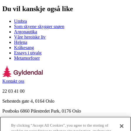
Du vil kanskje også like
Umbra
Som skyene skygger snøen
Argonautika
Våre heroiske liv
Helena
Kråkesang
Essays i utvalg
Metamorfoser
Kontakt oss
22 03 41 00
Sehesteds gate 4, 0164 Oslo
Postboks 6860 Pilestredet Park, 0176 Oslo
Finn frem
By clicking “Accept All Cookies”, you agree to the storing of
Nyhetsbrev
cookies on your device to enhance site navigation, analyze site