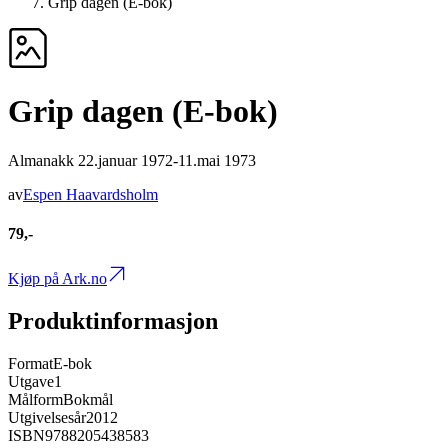
Grip dagen (E-bok)
Grip dagen (E-bok)
Almanakk 22.januar 1972-11.mai 1973
av
Espen Haavardsholm
79,-
Kjøp på Ark.no
Produktinformasjon
Format
E-bok
Utgave
1
Målform
Bokmål
Utgivelsesår
2012
ISBN
9788205438583