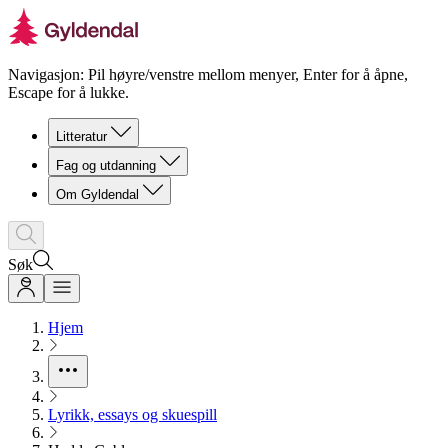
Navigasjon: Pil høyre/venstre mellom menyer, Enter for å åpne,
Escape for å lukke.
Litteratur
Fag og utdanning
Om Gyldendal
Søk
Hjem
Lyrikk, essays og skuespill