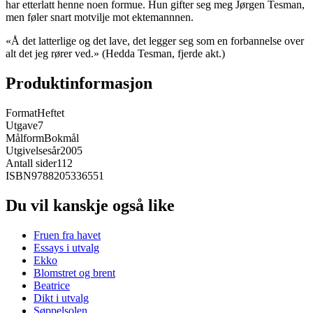
har etterlatt henne noen formue. Hun gifter seg meg Jørgen Tesman,
men føler snart motvilje mot ektemannnen.
«Å det latterlige og det lave, det legger seg som en forbannelse over
alt det jeg rører ved.» (Hedda Tesman, fjerde akt.)
Produktinformasjon
Format
Heftet
Utgave
7
Målform
Bokmål
Utgivelsesår
2005
Antall sider
112
ISBN
9788205336551
Du vil kanskje også like
Fruen fra havet
Essays i utvalg
Ekko
Blomstret og brent
Beatrice
Dikt i utvalg
Søppelsolen