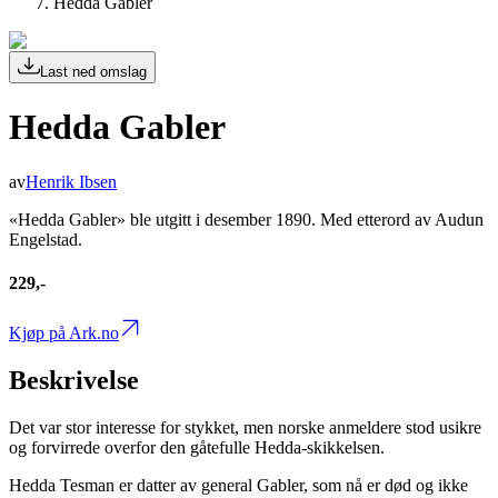
Hedda Gabler
Last ned omslag
Hedda Gabler
av
Henrik Ibsen
«Hedda Gabler» ble utgitt i desember 1890. Med etterord av Audun
Engelstad.
229,-
Kjøp på Ark.no
Beskrivelse
Det var stor interesse for stykket, men norske anmeldere stod usikre
og forvirrede overfor den gåtefulle Hedda-skikkelsen.
Hedda Tesman er datter av general Gabler, som nå er død og ikke